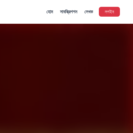
হোম
সাবস্ক্রিপশন
লেখক
লগইন