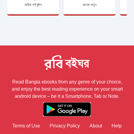
আরিফ মঈনুদ্দিন
রাবেয়া খাতুন
Read Bangla ebooks from any genre of your choice,
and enjoy the best reading experience on your smart
android device – be it a Smartphone, Tab or Note.
Terms of Use
Privacy Policy
About
Help