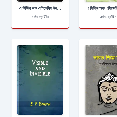
এ হিস্ট্রি অফ এপিডেমিক্স ইন ব্রিটেইন, ভলিউম ২ ( অফ ২)
চার্লস ক্রেইটন
চার্লস ক্রেইটন