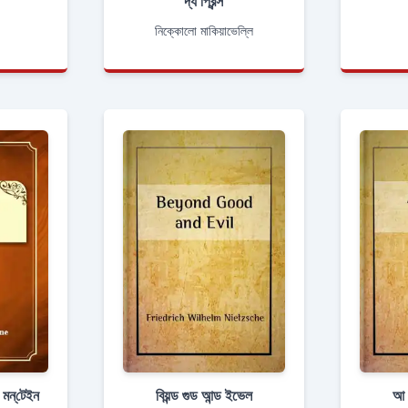
দ্য প্রিন্স
নিক্কোলো মাকিয়াভেল্লি
মন্‌টেইন
বিয়ন্ড গুড আন্ড ইভেল
আ 