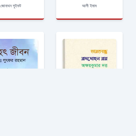
জোনাথন সুইফট
আলী ইমাম
মহৎ জীবন
ভারতবন্ধু রামমােহন রায়