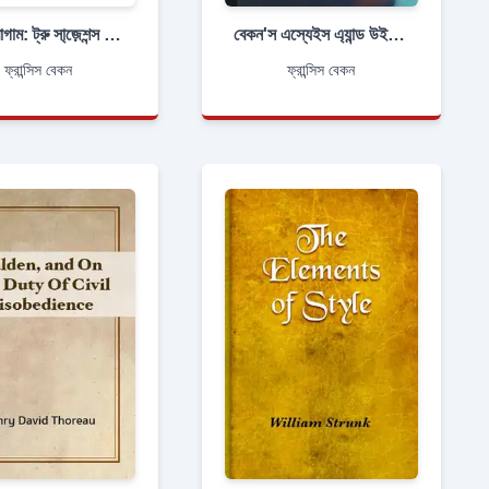
নভাম ওরাগাম: ট্রু সা্জ়েশন্স ফর দ্যা ইন্টারপ্রিটেশন অফ নেচার
বেকন'স এস্যেইস এ্যান্ড উইসডোম অফ দ্যা এ্যাইনন্সেন্টস
ফ্রান্সিস বেকন
ফ্রান্সিস বেকন