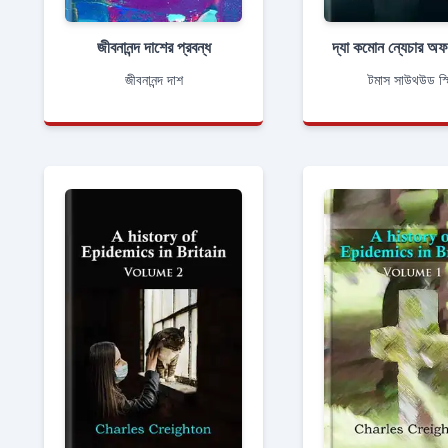
জীবনানন্দ দাশের প্রবন্ধ
জীবনানন্দ দাশ
টমাস সাউথউড স্ম