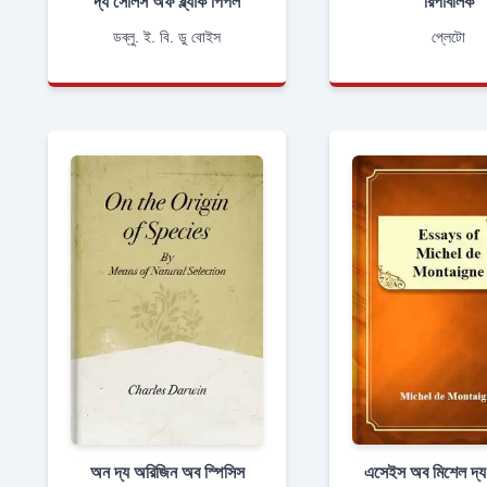
দ্য সোলস অফ ব্ল্যাক পিপল
রিপাবলিক
ডব্লু. ই. বি. ডু বোইস
প্লেটো
অন দ্য অরিজিন অব স্পিসিস
এসেইস অব মিশেল দ্য 