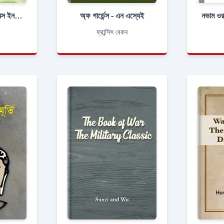
এ হিস্ট্রি অফ এপিডেমিক্স ইন ব্রিটেইন, ভলিউম (১ অফ ২)
অ্ফ গার্ডেন্স - এন এস্যেই
ফ্রান্সিস বেকন