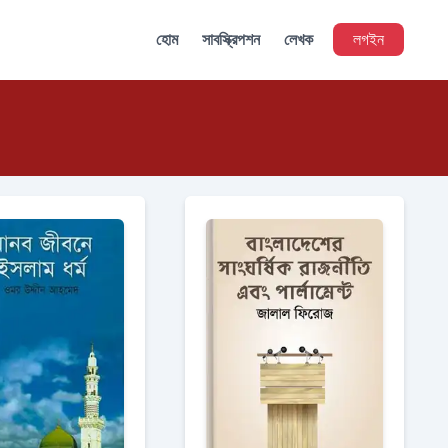
হোম
সাবস্ক্রিপশন
লেখক
লগইন