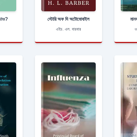
ে চাও?
স্টোরি অফ দি অটোমোবাইল
মানব
এইচ. এল. বারবার
ও