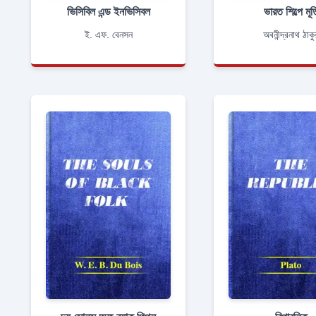
ভিসিবিল এন্ড ইনভিসিবল
ভারত শিল্পে মূর্ত
ই. এফ. বেনসন
অবনীন্দ্রনাথ ঠাকু