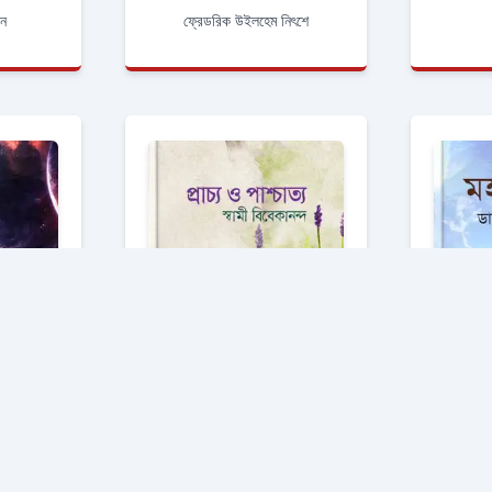
ইন
ফ্রেডরিক উইলহেম নিৎশে
বনা
প্রাচ্য ও পাশ্চাত্য