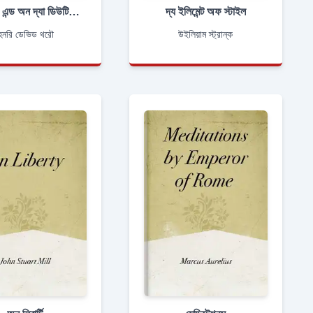
ওয়াল্ডেন, এন্ড অন দ্যা ডিউটি অফ সিভিল ডিসওবিয়েডেন্স
দ্য ইলিমেন্ট অফ স্টাইল
েনরি ডেভিড থরৌ
উইলিয়াম স্ট্রান্ক