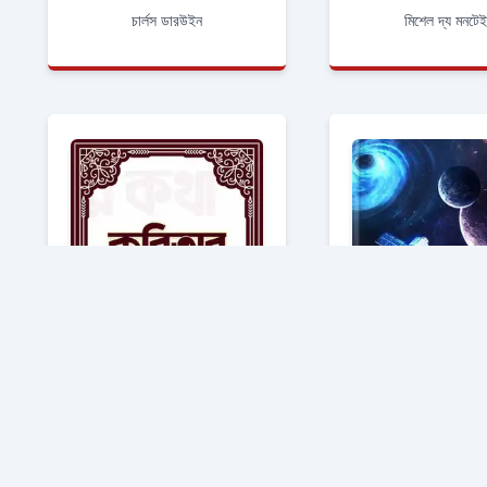
চার্লস ডারউইন
মিশেল দ্য মনটে
কবিতার কথা
কিশোর বিজ্ঞান ভা