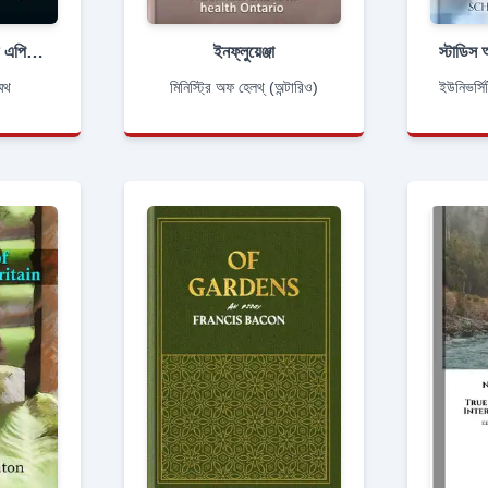
দ্যা কমোন ন্যেচার অফ এপিডেমিক্স, এ্যান্ড দ্যেয়ার রিলেশন টু ক্লাইমেট এ্যান্ড সিভিল্যাইজেশ্ন
ইনফ্লুয়েঞ্জা
িথ
মিনিস্ট্রি অফ হেলথ্ (অন্টারিও)