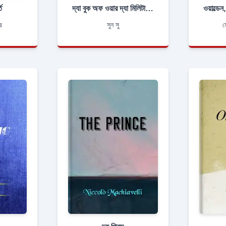
ি
দ্যা বুক অফ ওয়ার দ্যা মিলিটারি ক্লাসিক
র
সুন সু
হ