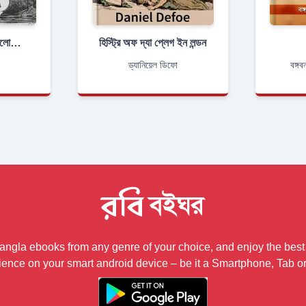
দ্যা হিস্ট্রি অফ দ্যা পেলোপোনেসিয়ান ওয়ার
হিস্ট্রি অফ দ্যা প্লেগ ইন লন্ডন
ড্যানিয়েল ডিফো
বঙ্গব
ngla ebooks from any genre of your choice, and enjoy the best
ience on your smart android device – be it a Smartphone, Tab or