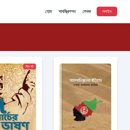
হোম
সাবস্ক্রিপশন
লেখক
লগইন
ফ্রি বই