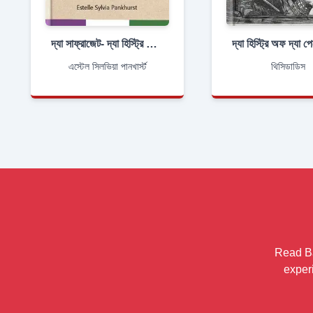
দ্যা সাফ্রাজেট- দ্যা হিস্ট্রি অফ দ্যা ওয়েমেন'স মিলিট্যান্ট সাফারেজ মুভমেন্ট
এস্টেল সিলভিয়া পানখার্স্ট
থিসিডাডিস
Read Ba
exper