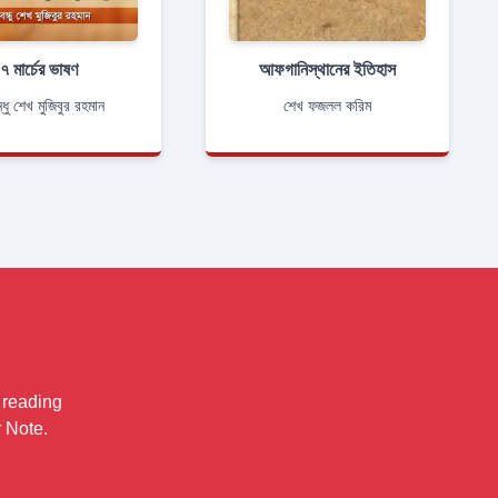
৭ মার্চের ভাষণ
আফগানিস্থানের ইতিহাস
ন্ধু শেখ মুজিবুর রহমান
শেখ ফজলল করিম
 reading
 Note.