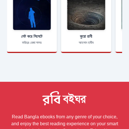
লেট করে সিলেটে
কুয়ো রানী
ফরিদুর রেজা সাগর
আহসান হাবীব
Read Bangla ebooks from any genre of your choice,
and enjoy the best reading experience on your smart