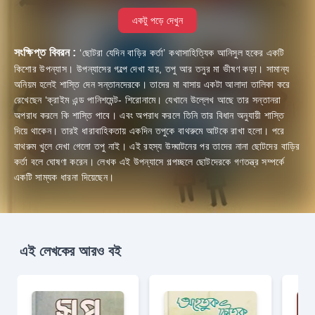
একটু পড়ে দেখুন
সংক্ষিপ্ত বিবরন :
‘ছোটরা যেদিন বাড়ির কর্তা’ কথাসাহিত্যিক আনিসুল হকের একটি
কিশোর উপন্যাস। উপন্যাসের গল্পে দেখা যায়, তপু আর তনুর মা ভীষণ কড়া। সামান্য
অনিয়ম হলেই শাস্তি দেন সন্তানদেরকে। তাদের মা বাসায় একটা আলাদা তালিকা করে
রেখেছেন ‘ক্রাইম এন্ড পানিশমেন্ট- শিরোনামে। যেখানে উল্লেখ আছে তার সন্তানরা
অপরাধ করলে কি শাস্তি পাবে। এবং অপরাধ করলে তিনি তার বিধান অনুযায়ী শাস্তি
দিয়ে থাকেন। তারই ধারাবাহিকতায় একদিন তপুকে বাথরুমে আটকে রাখা হলো। পরে
বাথরুম খুলে দেখা গেলো তপু নাই। এই রহস্য উদ্ঘাটনের পর তাদের নানা ছোটদের বাড়ির
কর্তা বলে ঘোষণা করেন। লেখক এই উপন্যাসে গল্পচ্ছলে ছোটদেরকে গণতন্ত্র সম্পর্কে
একটি সাম্যক ধারনা দিয়েছেন।
এই লেখকের আরও বই