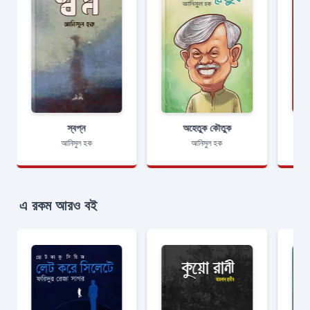
স্বপ্ন
অহেতুক কৌতুক
আনিসুল হক
আনিসুল হক
এ রকম আরও বই