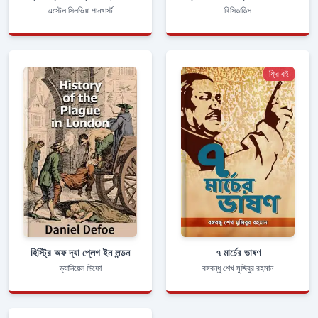
এস্টেল সিলভিয়া পানখার্স্ট
থিসিডাডিস
ফ্রি বই
হিস্ট্রি অফ দ্যা প্লেগ ইন লন্ডন
৭ মার্চের ভাষণ
ড্যানিয়েল ডিফো
বঙ্গবন্ধু শেখ মুজিবুর রহমান