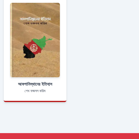
আফগানিস্থানের ইতিহাস
শেখ ফজলল করিম