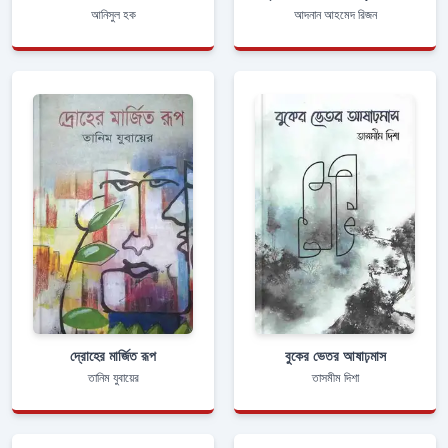
আনিসুল হক
আদনান আহমেদ রিজন
দ্রোহের মার্জিত রূপ
বুকের ভেতর আষাঢ়মাস
তানিম যুবায়ের
তাসমীম দিশা