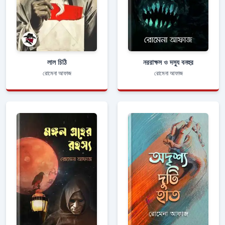
লাল চিঠি
নররাক্ষস ও দস্যু বনহুর
রোমেনা আফাজ
রোমেনা আফাজ