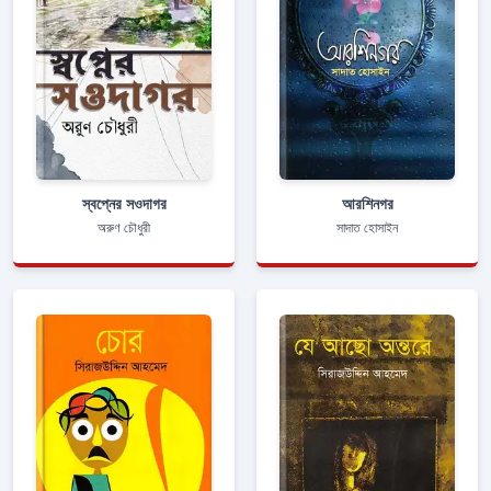
স্বপ্নের সওদাগর
আরশিনগর
অরুণ চৌধুরী
সাদাত হোসাইন