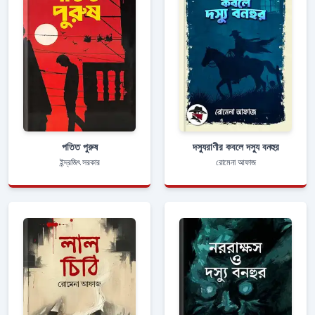
পতিত পুরুষ
দস্যুরাণীর কবলে দস্যু বনহুর
ইন্দ্রজিৎ সরকার
রোমেনা আফাজ