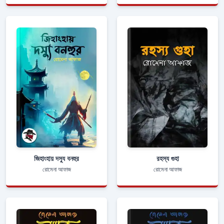
জিহাংহায় দস্যু বনহুর
রহস্য গুহা
রোমেনা আফাজ
রোমেনা আফাজ