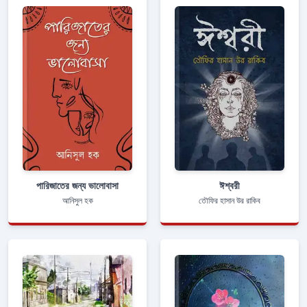
পারিজাতের জন্য ভালোবাসা
ঈশ্বরী
আনিসুল হক
তৌফির হাসান উর রাকিব