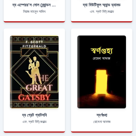
দ্য এম্পেরর’স সোল (ব্র্যান্ডন স্যান্ডারসন)
দ্যা বিউটিফুল অ্যান্ড ড্যামড
নিয়াজ মাহমুদ সাকিব
এফ. স্কট ফিট্‌জেরাল্ড
দ্য গ্রেট গ্যাটসবি
স্বর্ণগুহা
এফ. স্কট ফিট্‌জেরাল্ড
রোমেনা আফাজ