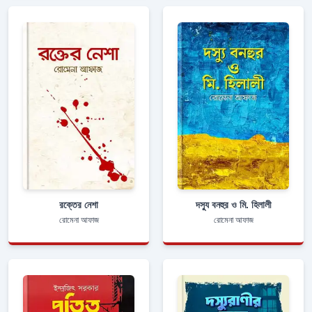
রক্তের নেশা
দস্যু বনহুর ও মি. হিলালী
রোমেনা আফাজ
রোমেনা আফাজ