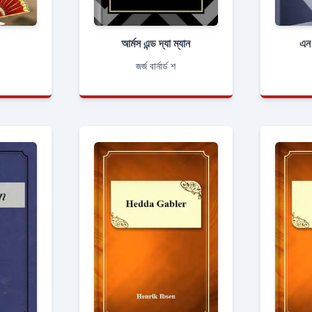
আর্মস এন্ড দ্যা ম্যান
এন
জর্জ বার্নার্ড শ