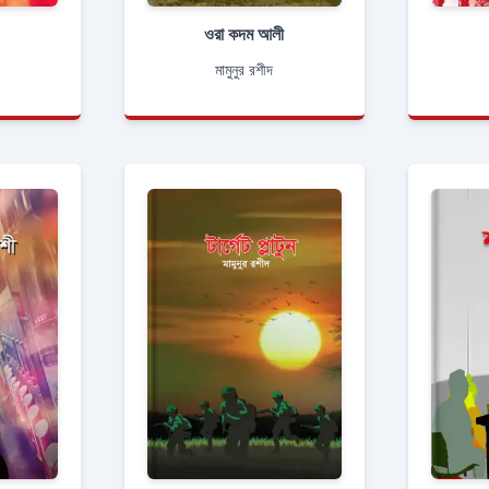
ওরা কদম আলী
মামুনুর রশীদ