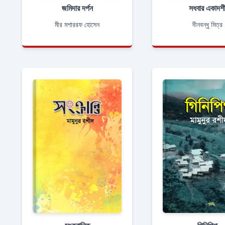
জমিদার দর্পন
সধবার একাদশ
মীর মশাররফ হোসেন
দীনবন্ধু মিত্র