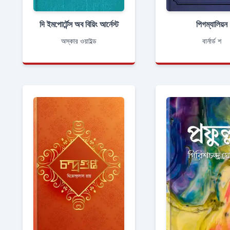
দি ইমপোর্টেন্স অব বিয়িং আর্নেস্ট
পিগম্যালিয়ন
অস্কার ওয়াইল্ড
বার্নার্ড শ