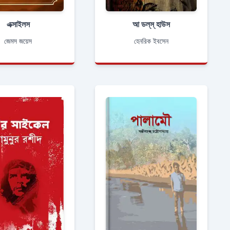
এক্সাইলস
আ ডল্‌স্‌ হাউস
জেমস জয়েস
হেনরিক ইবসেন