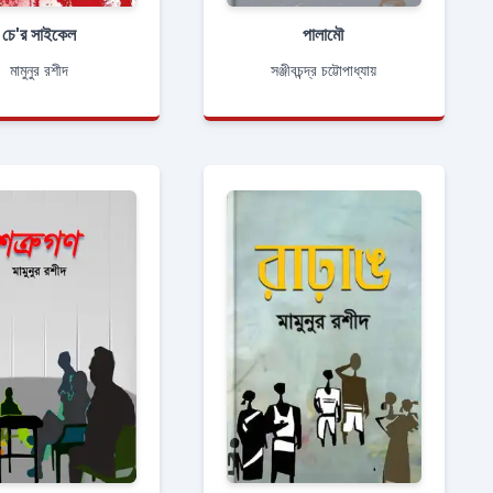
চে'র সাইকেল
পালামৌ
মামুনুর রশীদ
সঞ্জীবচন্দ্র চট্টোপাধ্যায়