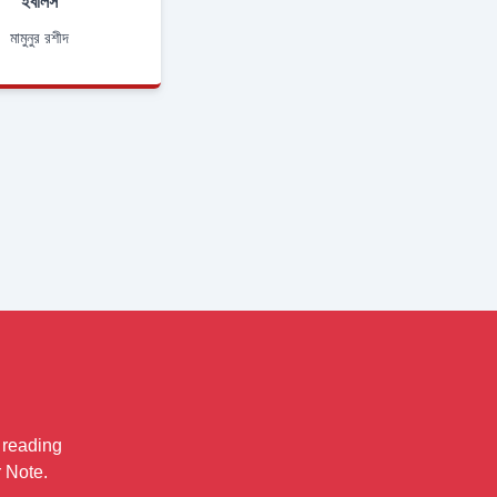
ইবলিস
মামুনুর রশীদ
এখানে নোঙর
মামুনুর রশীদ