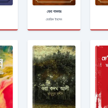
হেদা গাবলার
হেনরিক ইবসেন