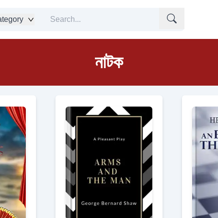
tegory
নাটক