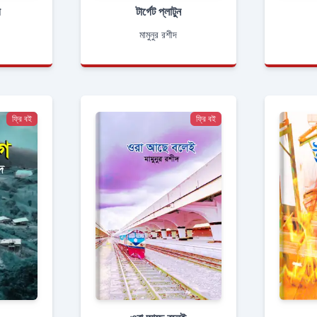
ী
টার্গেট প্লাটুন
মামুনুর রশীদ
ফ্রি বই
ফ্রি বই