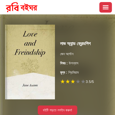
লাভ অ্যান্ড ফ্রেন্ডশিপ
জেন অস্টেন
বিষয় :
উপন্যাস
মূল্য :
প্রিমিয়াম
★
★
★
★
★
3.5
/5
বইটি পড়তে লগইন করুন!