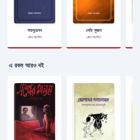
পারসুয়েশন
লেডি সুজান
জেন অস্টেন
জেন অস্টেন
এ রকম আরও বই