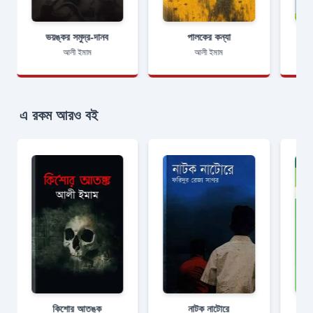
ভয়ঙ্কর সমুদ্র-দানব
পালকের কন্যা
স
আলী ইমাম
আলী ইমাম
এ রকম আরও বই
কিশোর আতঙ্ক
নাটক নাটোরে