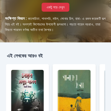
একটু পড়ে দেখুন
সংক্ষিপ্ত বিবরন :
কালোচিতা, শাদাপরি, মউল, সোনার চিল, হাবা- এ রকম কয়েকটি গল্প
নিয়ে এই বই। অবশ্যই কিশোরদের উপযোগী গল্পগুলো। পড়তে পারেন বড়রাও, তারা
ফিরতে পারবেন বর্ণময় অতীত তথা কৈশরে।
এই লেখকের আরও বই