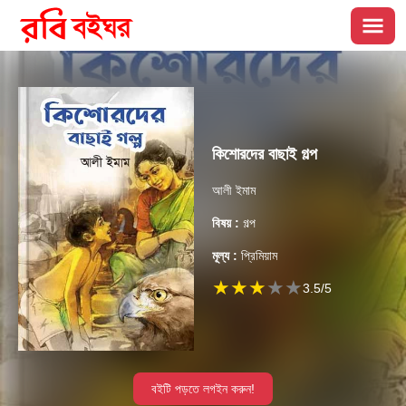
কিশোরদের বাছাই গল্প
আলী ইমাম
বিষয় :
গল্প
মূল্য :
প্রিমিয়াম
★
★
★
★
★
3.5
/5
বইটি পড়তে লগইন করুন!