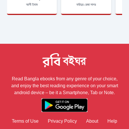
আলী ইমাম
ফরিদুর রেজা সাগর
Read Bangla ebooks from any genre of your choice,
and enjoy the best reading experience on your smart
android device – be it a Smartphone, Tab or Note.
Terms of Use
Privacy Policy
About
Help