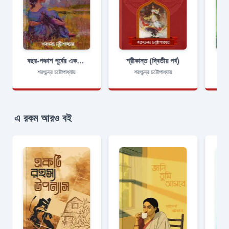
বছর-পঞ্চাশ পূর্বের একটা দিনের কাহিনী
শ্রীকান্ত (দ্বিতীয় পর্ব)
শরৎচন্দ্র চট্টোপাধ্যায়
শরৎচন্দ্র চট্টোপাধ্যায়
এ রকম আরও বই