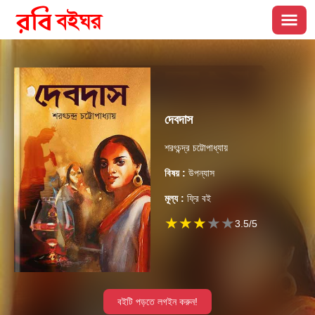
দেবদাস
শরৎচন্দ্র চট্টোপাধ্যায়
বিষয় :
উপন্যাস
মূল্য :
ফ্রি বই
★
★
★
★
★
3.5
/5
বইটি পড়তে লগইন করুন!