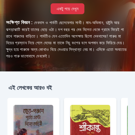
একটু পড়ে দেখুন
সংক্ষিপ্ত বিবরন :
দেবদাস ও পার্বতী ছেলেবেলার সাথী। মান-অভিমান, দুষ্টুমি আর
ঝগড়াঝাটি করেই তাদের বেড়ে ওঠা। দশ বছর পর দেব বিলেত থেকে গ্রামে ফিরেই পা
রাখে পারুদের বাড়িতে। পার্বতীও যেন এতোদিন অপেক্ষায় ছিলো দেবদাসের! পারুর মা
বিয়ের প্রস্তাব নিয়ে গেলে দেবের মা তাকে নিচু বংশের বলে অপমান করে ফিরিয়ে দেয়।
ক্ষুব্ধ হয়ে পারুকে অন্য কোথাও বিয়ে দেওয়ার সিদ্ধান্ত নেয় মা। এদিকে এতো সংঘাতের
পরও পারু ভালোবাসে দেবকেই।
এই লেখকের আরও বই