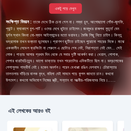
একটু পড়ে দেখুন
সংক্ষিপ্ত বিবরন :
তাকে দেখে ঠিক চেনা গেল না। লম্বা চুল, আগোছালো গোঁফ-জুলফি,
প্যান্ট। ফ্যাকাশে বুশ-শার্ট। ওদের দেখে ছুটতে চাইলেন। জনমুখর রাজপথ মুহূর্তে যেন
দুৰ্গম স্থান কিংবা নো-ম্যান আইল্যান্ডের মতো ভয়াবহ। ফৈজি পিছু নিতে চাইল। কিন্তু
ভদ্রলোক তখন ভব্যতা ভুলেছেন। প্রাণপণ ছুটিতে চাইছেন পুরোনো শহরের দিকে। মাঝে
এককালীন লেভেল ক্রসিংটা না পেরুলে এ ছোটার শেষ নেই, নিরাপত্তা নেই যেন... সেই
লোক। পাড়ায় আসার প্রথম দিন থেকে যে সবার দৃষ্টি আকর্ষণ করা। খেয়াল, পোশাক,
পেশার ধারাবৈচিত্র্যে। ভালো ডাক্তার তখন শহরতলির এদিকটিতে ছিল না। ভদ্রলোকের
পেশাসুলভ গাম্ভীৰ্য নেই। বকেন অনর্গল। পরেন বেখাপ্পা রঙিন বেশবাস। চৌরাস্তার
তালতলায় দাঁড়িয়ে বালক বৃদ্ধ, মহিলা যেই সামনে পড়ে কুশল জানতে চান। কখনো
উপদেশ। কখনো অভিযোগ নিজের স্ত্রী, সন্তান বা আত্মীয়-পরিজনদের নিয়ে।......
এই লেখকের আরও বই