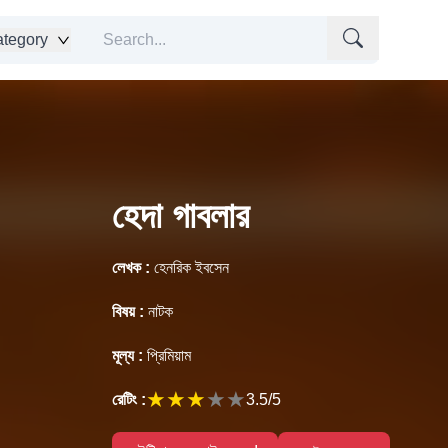
tegory
হেদা গাবলার
লেখক :
হেনরিক ইবসেন
বিষয় :
নাটক
মূল্য :
প্রিমিয়াম
★
★
★
★
★
রেটিং :
3.5
/5