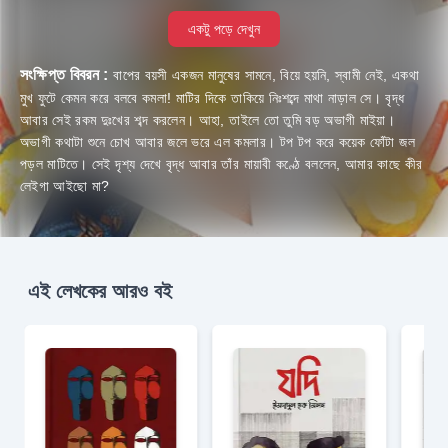
একটু পড়ে দেখুন
সংক্ষিপ্ত বিবরন :
বাপের বয়সী একজন মানুষের সামনে, বিয়ে হয়নি, স্বামী নেই, একথা
মুখ ফুটে কেমন করে বলবে কমলা! মাটির দিকে তাকিয়ে নিঃশব্দে মাথা নাড়াল সে। বৃদ্ধ
আবার সেই রকম দুঃখের শব্দ করলেন। আহা, তাইলে তো তুমি বড় অভাগী মাইয়া।
অভাগী কথাটা শুনে চোখ আবার জলে ভরে এল কমলার। টপ টপ করে কয়েক ফোঁটা জল
পড়ল মাটিতে। সেই দৃশ্য দেখে বৃদ্ধ আবার তাঁর মায়াবী কণ্ঠে বললেন, আমার কাছে কীর
লেইগা আইছো মা?
এই লেখকের আরও বই