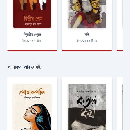
দ্বিতীয় প্রেম
যদি
ইমদাদুল হক মিলন
ইমদাদুল হক মিলন
এ রকম আরও বই