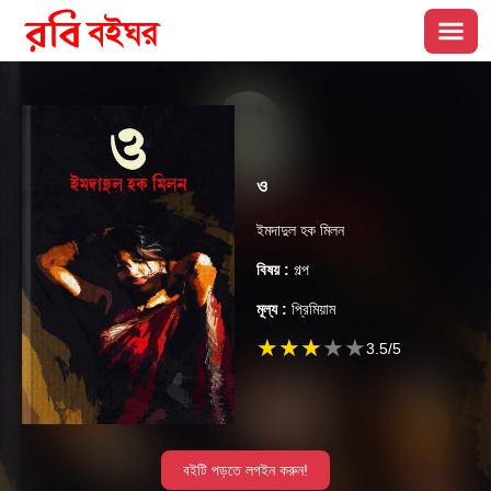
ও
ইমদাদুল হক মিলন
বিষয় :
গল্প
মূল্য :
প্রিমিয়াম
★
★
★
★
★
3.5
/5
বইটি পড়তে লগইন করুন!