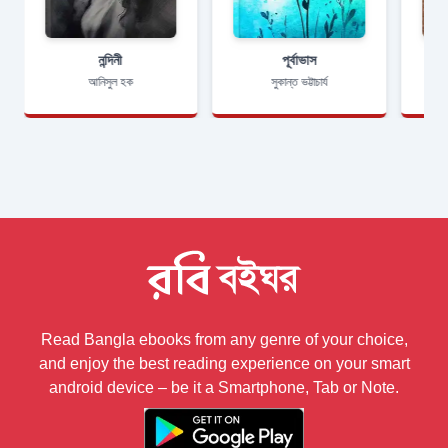
নন্দিনী
পূর্বাভাস
আনিসুল হক
সুকান্ত ভট্টাচার্য
Read Bangla ebooks from any genre of your choice,
and enjoy the best reading experience on your smart
android device – be it a Smartphone, Tab or Note.