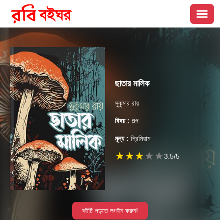
ছাতার মালিক
সুকুমার রায়
বিষয় :
গল্প
মূল্য :
প্রিমিয়াম
★
★
★
★
★
3.5
/5
বইটি পড়তে লগইন করুন!