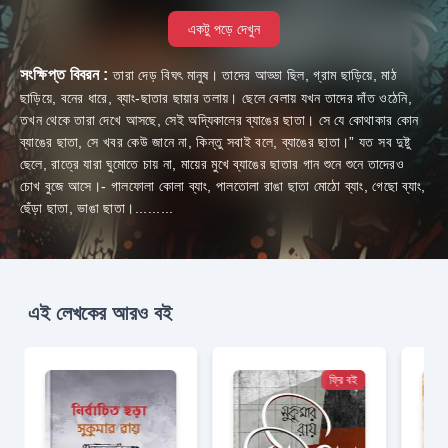
একটু পড়ে দেখুন
সংক্ষিপ্ত বিবরন :
তারা দেড় বিঘৎ মানুষ। তাদের আড্ডা ছিল, গ্রাম ছাড়িয়ে, মাঠ
ছাড়িয়ে, বনের ধারে, ব্যাং-ছাতার ছায়ার তলায়। ছেলে বেলায় যখন তাদের দাঁত ওঠেনি,
তখন থেকে তারা দেখে আসছে, সেই অদ্যিকালের ব্যাঙের ছাতা। সে যে কোথাকার কোন
ব্যাঙের ছাতা, সে খবর কেউ জানে না, কিন্তু সবাই বলে, ব্যাঙের ছাতা।” যত সব দুষ্টু
ছেলে, রাত্রে যারা ঘুমোতে চায় না, মায়ের মুখে ব্যাঙের ছাতার গান শুনে শুনে তাদেরও
চোখ বুজে আসে।- গালফোলা কোলা ব্যাং, পালতোলা রাঙা ছাতা মোঠো ব্যাং, গেছো ব্যাং,
ছেঁড়া ছাতা, ভাঙা ছাতা।.........
এই লেখকের আরও বই
ফ্রি বই