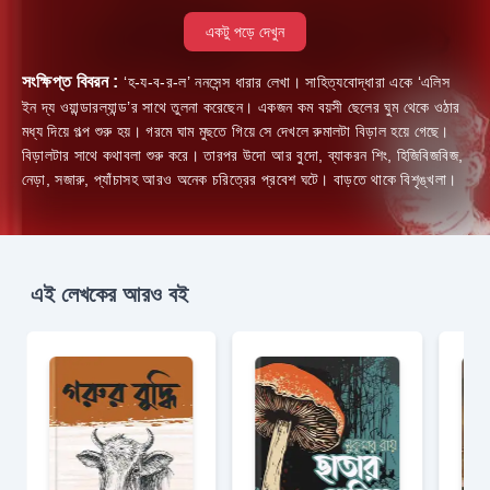
একটু পড়ে দেখুন
সংক্ষিপ্ত বিবরন :
‘হ-য-ব-র-ল’ ননসেন্স ধারার লেখা। সাহিত্যবোদ্ধারা একে ‘এলিস
ইন দ্য ওয়ান্ডারল্যান্ড’র সাথে তুলনা করেছেন। একজন কম বয়সী ছেলের ঘুম থেকে ওঠার
মধ্য দিয়ে গল্প শুরু হয়। গরমে ঘাম মুছতে গিয়ে সে দেখলে রুমালটা বিড়াল হয়ে গেছে।
বিড়ালটার সাথে কথাবলা শুরু করে। তারপর উদো আর বুদো, ব্যাকরন শিং, হিজিবিজবিজ,
নেড়া, সজারু, প্যাঁচাসহ আরও অনেক চরিত্রের প্রবেশ ঘটে। বাড়তে থাকে বিশৃঙ্খলা।
এই লেখকের আরও বই