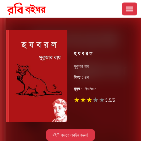
হ য ব র ল
সুকুমার রায়
বিষয় :
গল্প
মূল্য :
প্রিমিয়াম
★
★
★
★
★
3.5
/5
বইটি পড়তে লগইন করুন!