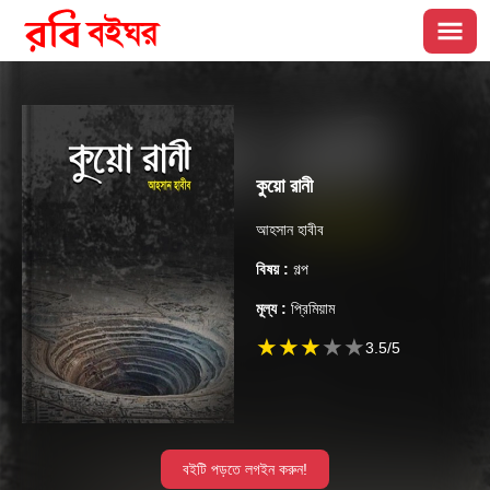
কুয়ো রানী
আহসান হাবীব
বিষয় :
গল্প
মূল্য :
প্রিমিয়াম
★
★
★
★
★
3.5
/5
বইটি পড়তে লগইন করুন!