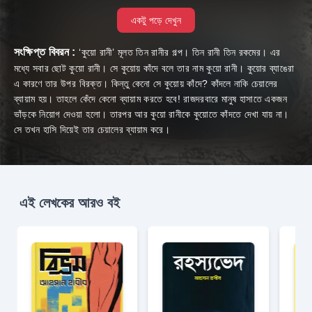
একটু পড়ে দেখুন
সংক্ষিপ্ত বিবরন :
‘কুয়ো রানী’ মূলত তিন রানীর গল্প। তিন রানী তিন রকমের। এর
মধ্যে সবার ছোট কুয়ো রানী। সে কুয়োয় কাঁদে বলে তার নাম কুয়ো রানী। কুয়োর ব্যাঙেরা
এ কারণে তার উপর বিরক্ত। কিন্তু কেনো সে কুয়োয় কাঁদে? কাঁদলে নাকি চেয়ালের
ব্যায়াম হয়। তাহলে কেঁদে কেনো ব্যায়াম করতে হবে! রাজদরবারে মানুষ হাসাতে একজন
ভাঁড়কে নিয়োগ দেওয়া হলো। তারপর আর কুয়ো রানীকে কুয়োতে কাঁদতে দেখা যায় না।
সে তখন হাসি দিয়েই তার চেয়ালের ব্যায়াম করে।
এই লেখকের আরও বই