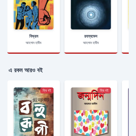
বিভ্রম
রহস্যভেদ
আহসান হাবীব
আহসান হাবীব
এ রকম আরও বই
ফ্রি বই
ফ্রি বই