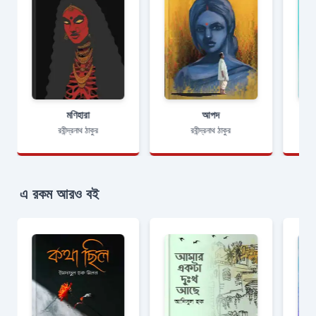
মণিহারা
আপদ
রবীন্দ্রনাথ ঠাকুর
রবীন্দ্রনাথ ঠাকুর
এ রকম আরও বই