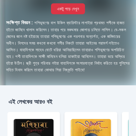
একটু পড়ে দেখুন
সংক্ষিপ্ত বিবরন :
শশিভূষণের বাপ উকিল ব্যারিস্টার লাগাইয়া প্রথমত শশীকে হাজত
হইতে জামিনে খালাস করিলেন। তাহার পরে মকদ্দমার জোগাড় চলিতে লাগিল। যে-সকল
জেলের জাল নষ্ট হইয়াছে তাহারা শশিভূষণের এক পরগনার অন্তর্গত, এক জমিদারের
অধীন। বিপদের সময় কখনো কখনো শশীর নিকটে তাহারা আইনের পরামর্শ লইতেও
আসিত। যাহাদিগকে সাহেব বোটে ধরিয়া আনিয়াছিলেন তাহারাও শশিভূষণের অপরিচিত
নহে। শশী তাহাদিগকে সাক্ষী মানিবেন বলিয়া ডাকাইয়া আনিলেন। তাহারা ভয়ে অস্থির
হইয়া উঠিল। স্ত্রী পুত্র পরিবার লইয়া যাহাদিগকে সংসারযাত্রা নির্বাহ করিতে হয় পুলিসের
সহিত বিবাদ করিলে তাহারা কোথায় গিয়া নিষ্কৃতি পাইবে!
এই লেখকের আরও বই