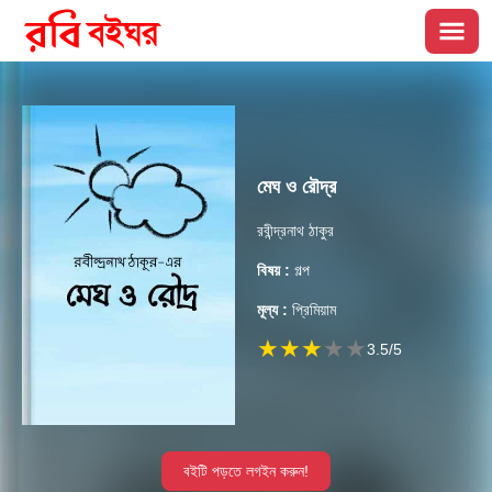
মেঘ ও রৌদ্র
রবীন্দ্রনাথ ঠাকুর
বিষয় :
গল্প
মূল্য :
প্রিমিয়াম
★
★
★
★
★
3.5
/5
বইটি পড়তে লগইন করুন!