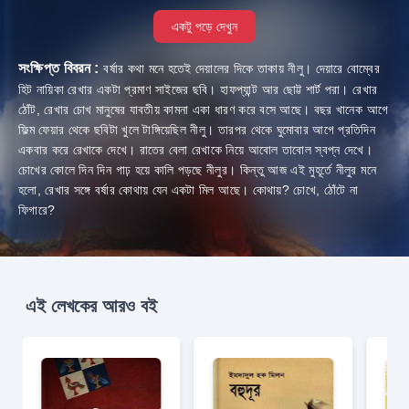
একটু পড়ে দেখুন
সংক্ষিপ্ত বিবরন :
বর্ষার কথা মনে হতেই দেয়ালের দিকে তাকায় নীলু। দেয়ারে বোম্বের
হিট নায়িকা রেখার একটা প্রমাণ সাইজের ছবি। হাফপ্যান্ট আর ছোট্ট শার্ট পরা। রেখার
ঠোঁট, রেখার চোখ মানুষের যাবতীয় কামনা একা ধারণ করে বসে আছে। বছর খানেক আগে
ফিল্ম ফেয়ার থেকে ছবিটা খুলে টাঙ্গিয়েছিল নীলু। তারপর থেকে ঘুমোবার আগে প্রতিদিন
একবার করে রেখাকে দেখে। রাতের বেলা রেখাকে নিয়ে আবোল তাবোল স্বপ্ন দেখে।
চোখের কোলে দিন দিন গাঢ় হয়ে কালি পড়ছে নীলুর। কিন্তু আজ এই মুহূর্তে নীলুর মনে
হলো, রেখার সঙ্গে বর্ষার কোথায় যেন একটা মিল আছে। কোথায়? চোখে, ঠোঁটে না
ফিগারে?
এই লেখকের আরও বই