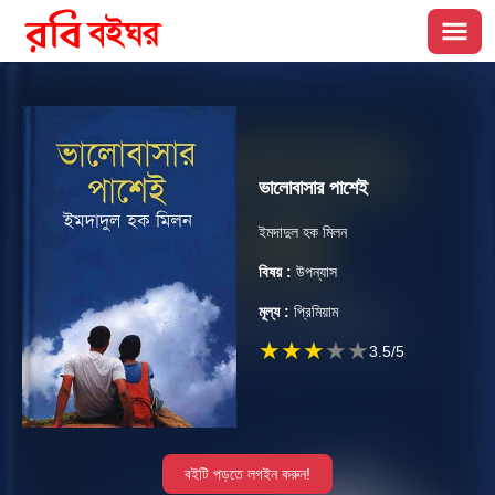
ভালোবাসার পাশেই
ইমদাদুল হক মিলন
বিষয় :
উপন্যাস
মূল্য :
প্রিমিয়াম
★
★
★
★
★
3.5
/5
বইটি পড়তে লগইন করুন!