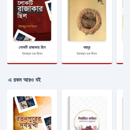
লোকটি রাজাকার ছিল
বহুদূর
প
ইমদাদুল হক মিলন
ইমদাদুল হক মিলন
এ রকম আরও বই