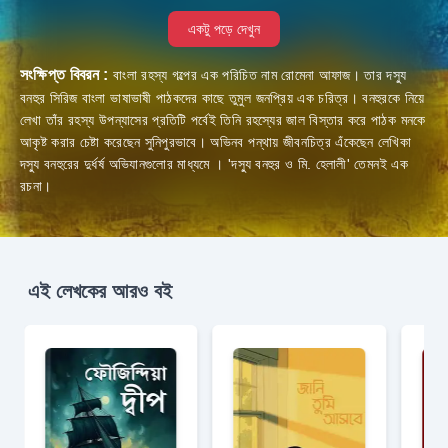
একটু পড়ে দেখুন
সংক্ষিপ্ত বিবরন :
বাংলা রহস্য গল্পের এক পরিচিত নাম রোমেনা আফাজ। তার দস্যু
বনহুর সিরিজ বাংলা ভাষাভাষী পাঠকদের কাছে তুমুল জনপ্রিয় এক চরিত্র। বনহুরকে নিয়ে
লেখা তাঁর রহস্য উপন্যাসের প্রতিটি পর্বেই তিনি রহস্যের জাল বিস্তার করে পাঠক মনকে
আকৃষ্ট করার চেষ্টা করেছেন সুনিপুরভাবে। অভিনব পন্থায় জীবনচিত্র এঁকেছেন লেখিকা
দস্যু বনহুরের দুর্ধর্ষ অভিযানগুলোর মাধ্যমে । 'দস্যু বনহুর ও মি. হেলালী' তেমনই এক
রচনা।
এই লেখকের আরও বই