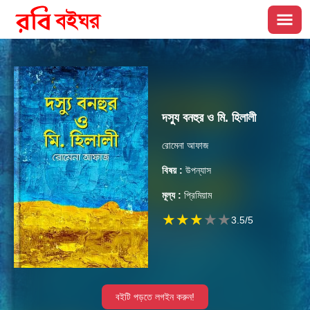
দস্যু বনহুর ও মি. হিলালী
রোমেনা আফাজ
বিষয় :
উপন্যাস
মূল্য :
প্রিমিয়াম
★
★
★
★
★
3.5
/5
বইটি পড়তে লগইন করুন!