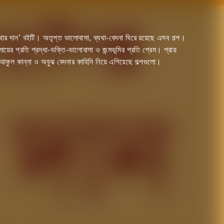
ার দান’ বইটি। অতৃপ্ত ভালোবাসা, ব্যথা-বেদনা ঘিরে রয়েছে এসব গল্প।
মায়ের প্রতি শ্রদ্ধা-ভক্তি-ভালোবাসা ও জন্মভূমির প্রতি প্রেম। প্রায়
আকুল কান্না ও অবুঝ বেদনার কাহিনি নিয়ে এগিয়েছে গল্পগুলো।