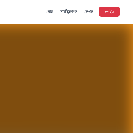
হোম
সাবস্ক্রিপশন
লেখক
লগইন