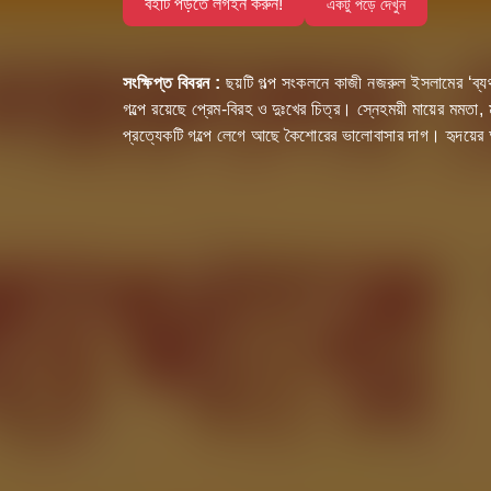
বইটি পড়তে লগইন করুন!
একটু পড়ে দেখুন
সংক্ষিপ্ত বিবরন :
ছয়টি গল্প সংকলনে কাজী নজরুল ইসলামের ‘ব্যথ
গল্পে রয়েছে প্রেম-বিরহ ও দুঃখের চিত্র। স্নেহময়ী মায়ের মমতা, 
প্রত্যেকটি গল্পে লেগে আছে কৈশোরের ভালোবাসার দাগ। হৃদয়ের 