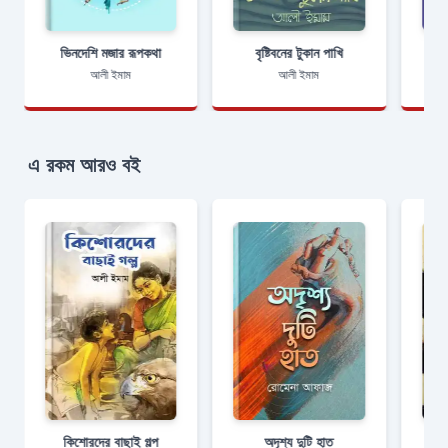
ভিনদেশি মজার রূপকথা
বৃষ্টিবনের টুকান পাখি
আলী ইমাম
আলী ইমাম
এ রকম আরও বই
কিশোরদের বাছাই গল্প
অদৃশ্য দুটি হাত
ভূত