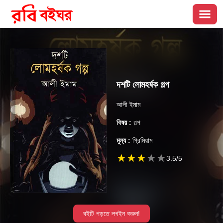
দশটি লোমহর্ষক গল্প
আলী ইমাম
বিষয় :
গল্প
মূল্য :
প্রিমিয়াম
★
★
★
★
★
3.5
/5
বইটি পড়তে লগইন করুন!