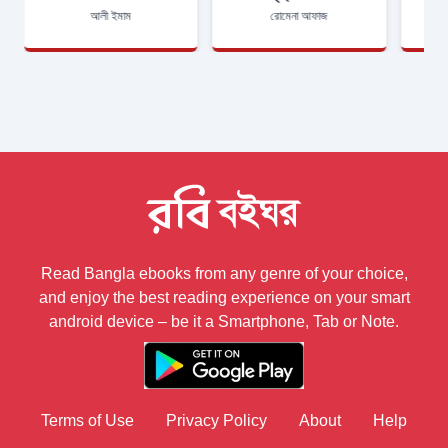
আলী ইমাম
রোমেনা আফাজ
Read Bangla ebooks from any genre of your choice,
and enjoy the best reading experience on your smart
android device – be it a Smartphone, Tab or Note.
Terms of Use
Privacy Policy
About
Help