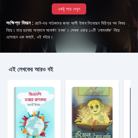
একটু পড়ে দেখুন
সংক্ষিপ্ত বিবরন :
ছোট-বড় পাঠকদের জন্য আলী ইমাম লিখেছেন বিচিত্র সব বিষয়
নিয়ে। তার রচনার অন্যতম আকর্ষণ ‘চমক’। লেখক এবার ১০টি ‘লোমহর্ষক’ নিয়ে
এসেছেন এক মলাটে, এই বইয়ে।
এই লেখকের আরও বই