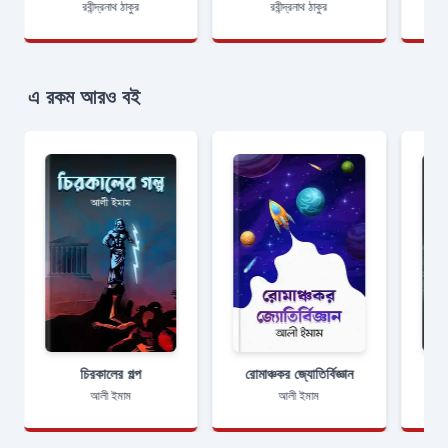
রবীন্দ্রনাথ ঠাকুর
রবীন্দ্রনাথ ঠাকুর
এ রকম আরও বই
চিরকালের গল্প
রোমাঞ্চকর জ্যোতির্বিজ্ঞান
আলী ইমাম
আলী ইমাম