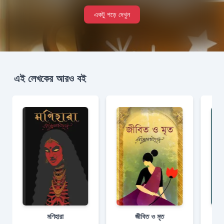
একটু পড়ে দেখুন
এই লেখকের আরও বই
মণিহারা
জীবিত ও মৃত