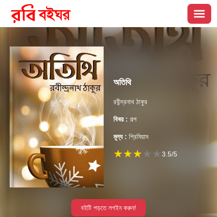
অতিথি
রবীন্দ্রনাথ ঠাকুর
বিষয় :
গল্প
মূল্য :
প্রিমিয়াম
★
★
★
★
★
3.5
/5
বইটি পড়তে লগইন করুন!