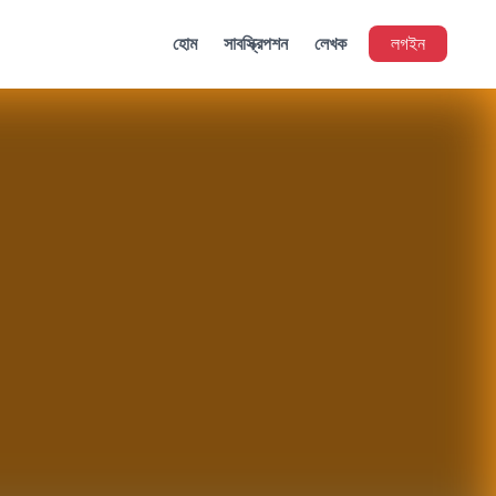
হোম
সাবস্ক্রিপশন
লেখক
লগইন