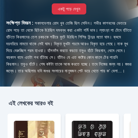
একটু পড়ে দেখুন
সংক্ষিপ্ত বিবরন :
সকালবেলার রোদ খুব তেজি ছিল সেদিন। গভীর কাশবনের ভেতরে
রোদ পড়ে তা থেকে ছিটকে উঠছিল দমবন্ধ করা একটা গর্মি ভাব। ল্যাংড়া পা টেনে হাঁটতে
হাঁটতে কিরমানের তেল চকচকে শরীরে ফুটে উঠছিল শিশির বিন্দুর মতো ঘাম। ক্ৰমে
দরদরিয়ে নামতে থাকে সেই ঘাম। বিকৃত মুখটা গরমে আরও বিকৃত হয়ে গেছে। নাক মুখ
দিয়ে বেরুচ্ছিল গরম হাওয়া। হাঁসফাঁস করতে করতে তবুও হাঁটে কিরমান, থেমে থেমে।
বহুকাল বাদে এতটা পথ হাঁটছে সে। হাঁটাও যে এত কষ্টের কোন কালে টের পায়নি
কিরমান। তবুও হাঁটে। শেষ কষ্টটা তাকে আজ করতে হচ্ছে। তবে নিজের জন্য নয়। জগুর
জন্যে। তার অছিলায় যদি জগুর সংসারের মানুষজন পেট ভরে খেতে পায় ক’ বেলা...।
এই লেখকের আরও বই