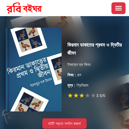
কিরমান ডাকাতের প্রথম ও দ্বিতীয়
জীবন
ইমদাদুল হক মিলন
বিষয় :
গল্প
মূল্য :
প্রিমিয়াম
★
★
★
★
★
3.5
/5
বইটি পড়তে লগইন করুন!