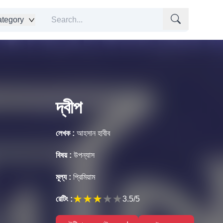
tegory
দ্বীপ
লেখক :
আহসান হাবীব
বিষয় :
উপন্যাস
মূল্য :
প্রিমিয়াম
★
★
★
★
★
রেটিং :
3.5
/5