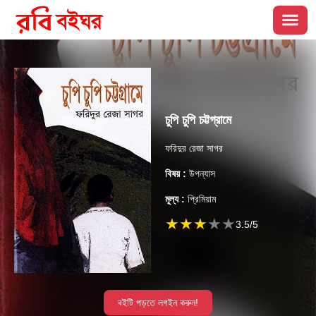
চুপি চুপি চট্টগ্রামে
ফরিদুর রেজা সাগর
বিষয় :
উপন্যাস
মূল্য :
প্রিমিয়াম
★
★
★
★
★
3.5
/5
বইটি পড়তে লগইন করুন!