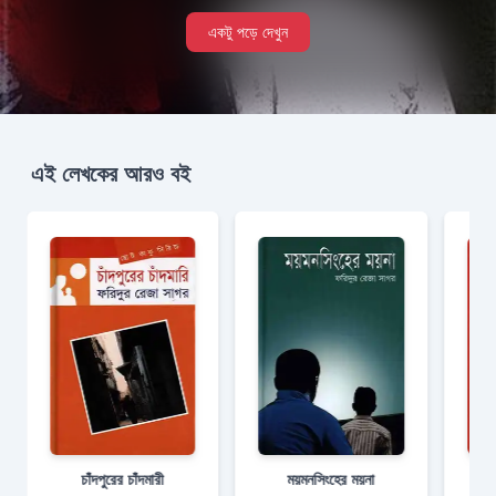
একটু পড়ে দেখুন
এই লেখকের আরও বই
চাঁদপুরের চাঁদমারী
ময়মনসিংহের ময়না