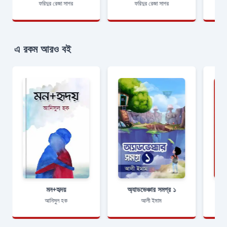
ফরিদুর রেজা সাগর
ফরিদুর রেজা সাগর
এ রকম আরও বই
মন+হৃদয়
অ্যাডভেঞ্চার সমগ্র ১
আনিসুল হক
আলী ইমাম