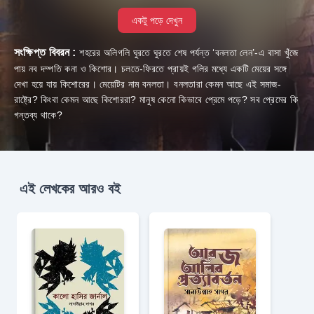
একটু পড়ে দেখুন
সংক্ষিপ্ত বিবরন :
শহরের অলিগলি ঘুরতে ঘুরতে শেষ পর্যন্ত ‘বনলতা লেন’-এ বাসা খুঁজে
পায় নব দম্পতি কনা ও কিশোর। চলতে-ফিরতে প্রায়ই গলির মধ্যে একটি মেয়ের সঙ্গে
দেখা হয়ে যায় কিশোরের। মেয়েটির নাম বনলতা। বনলতারা কেমন আছে এই সমাজ-
রাষ্ট্রে? কিংবা কেমন আছে কিশোররা? মানুষ কেনো কিভাবে প্রেমে পড়ে? সব প্রেমের কি
গন্তব্য থাকে?
এই লেখকের আরও বই