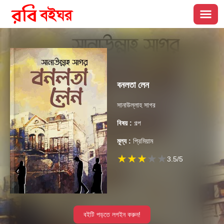
বনলতা লেন
সানাউল্লাহ সাগর
বিষয় :
গল্প
মূল্য :
প্রিমিয়াম
★
★
★
★
★
3.5
/5
বইটি পড়তে লগইন করুন!