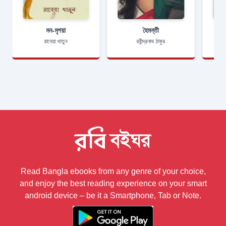
মন-মৃগয়া
হৈমন্তী
রাবেয়া খাতুন
রবীন্দ্রনাথ ঠাকুর
Read Bangla ebooks from any genre of your choice,
and enjoy the best reading experience on your smart
android device – be it a Smartphone, Tab or Note.