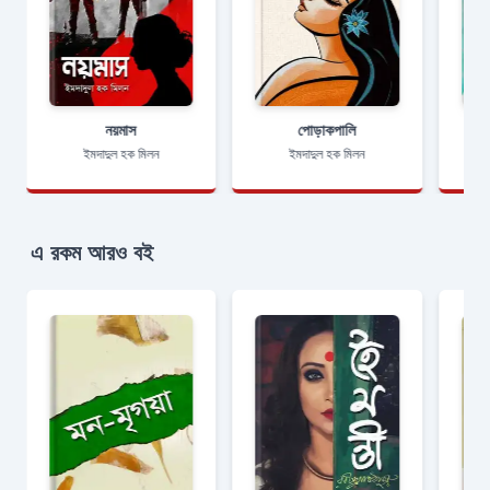
নয়মাস
পােড়াকপালি
ইমদাদুল হক মিলন
ইমদাদুল হক মিলন
এ রকম আরও বই