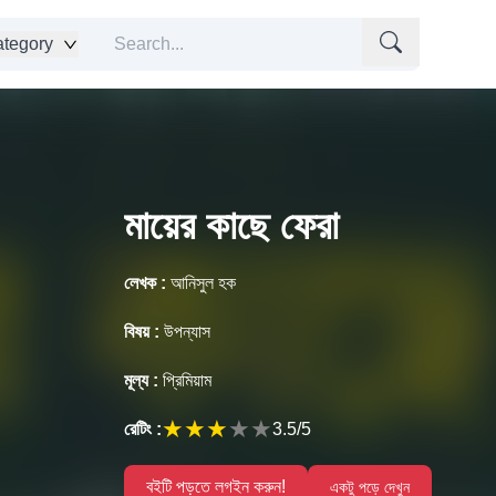
tegory
মায়ের কাছে ফেরা
লেখক :
আনিসুল হক
বিষয় :
উপন্যাস
মূল্য :
প্রিমিয়াম
★
★
★
★
★
রেটিং :
3.5
/5
বইটি পড়তে লগইন করুন!
একটু পড়ে দেখুন