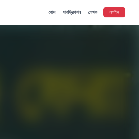
হোম
সাবস্ক্রিপশন
লেখক
লগইন