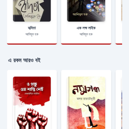
হৃদিতা
এক লক্ষ লাইক
আনিসুল হক
আনিসুল হক
এ রকম আরও বই