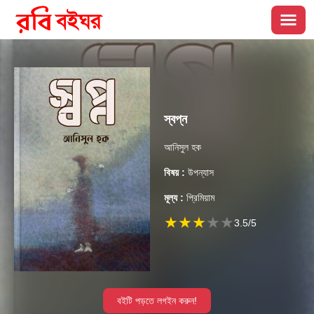
স্বপ্ন
আনিসুল হক
বিষয় :
উপন্যাস
মূল্য :
প্রিমিয়াম
★
★
★
★
★
3.5
/5
বইটি পড়তে লগইন করুন!