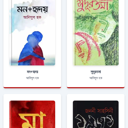
মন+হৃদয়
সুদূরতমা
আনিসুল হক
আনিসুল হক