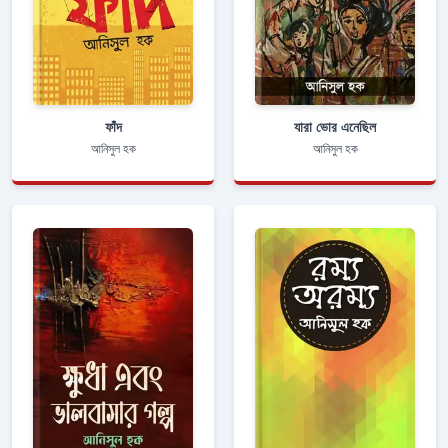
ফাঁদ
যারা ভোর এনেছিল
আনিসুল হক
আনিসুল হক