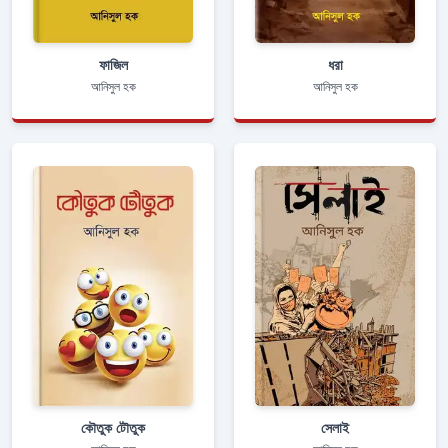
ফাজিল
ধরা
আনিসুল হক
আনিসুল হক
কৌতুক টৌতুক
সেলাই