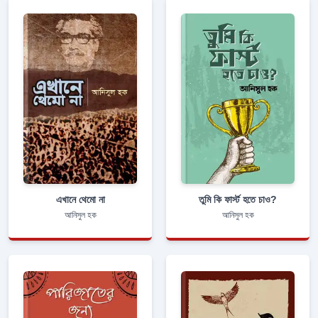
এখানে থেমো না
তুমি কি ফার্স্ট হতে চাও?
আনিসুল হক
আনিসুল হক