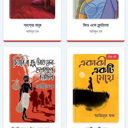
স্বপ্নের মানুষ
ফিরে এসো সুন্দরিতমা
আনিসুল হক
আনিসুল হক
ফ্রি বই