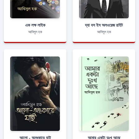
এক লক্ষ লাইক
দ্যা বস ইস অলওয়েজ রাইট
আনিসুল হক
আনিসুল হক
আলো - অন্ধকারে যাই
আমার একটা দুঃখ আছে