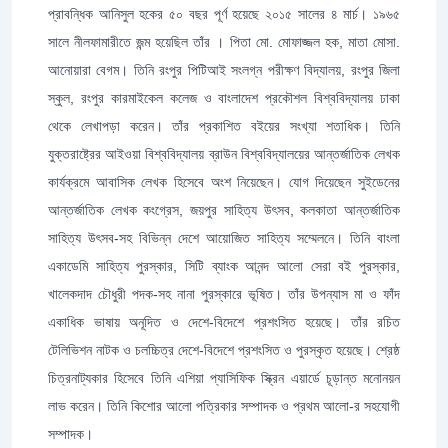
প্রাবন্ধিক আনিসুল হকের ৫০ বছর পূর্ণ হয়েছে ২০১৫ সালের ৪ মার্চ। ১৯৬৫
সালে নীলফামারীতে জন্ম হয়েছিল তাঁর । পিতা মো. মোফাজ্জল হক, মাতা মোসা.
আনোয়ারা বেগম। তিনি রংপুর পিটিআই সংলগ্ন পরীক্ষণ বিদ্যালয়, রংপুর জিলা
স্কুল, রংপুর কারমাইকেল কলেজ ও বাংলাদেশ প্রকৌশল বিশ্ববিদ্যালয় ঢাকা
থেকে লেখাপড়া করেন। তাঁর প্রকাশিত বইয়ের সংখ্যা শতাধিক। তিনি
যুক্তরাষ্ট্রের আইওয়া বিশ্ববিদ্যালয় ব্রাউন বিশ্ববিদ্যালয়ের আন্তর্জাতিক লেখক
কার্যক্রমে আবাসিক লেখক হিসেবে অংশ নিয়েছেন। যোগ দিয়েছেন সুইডেনের
আন্তর্জাতিক লেখক কংগ্রেস, জয়পুর সাহিত্য উৎসব, কলকাতা আন্তর্জাতিক
সাহিত্য উৎসব-সহ বিভিন্ন দেশে আয়োজিত সাহিত্য সম্মেলনে। তিনি বাংলা
একাডেমি সাহিত্য পুরস্কার, সিটি ব্যাংক আনন্দ আলো সেরা বই পুরস্কার,
খালেকদাদ চৌধুরী পদক-সহ নানা পুরস্কারে ভূষিত। তাঁর উপন্যাস মা ও ফাঁদ
একাধিক ভাষায় অনূদিত ও দেশে-বিদেশে প্রশংসিত হয়েছে। তাঁর রচিত
টেলিভিশন নাটক ও চলচ্চিত্র দেশে-বিদেশে প্রশংসিত ও পুরস্কৃত হয়েছে। শ্রেষ্ঠ
চিত্রনাট্যকার হিসেবে তিনি এশিয়া প্যাসিফিক স্ক্রিন এয়ার্ডে চূড়ান্ত মনোনয়ন
লাভ করেন। তিনি কিশোর আলো পত্রিকার সম্পাদক ও প্রথম আলো-র সহযোগী
সম্পাদক।