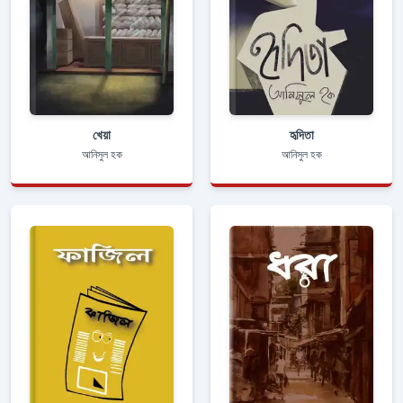
খেয়া
হৃদিতা
আনিসুল হক
আনিসুল হক