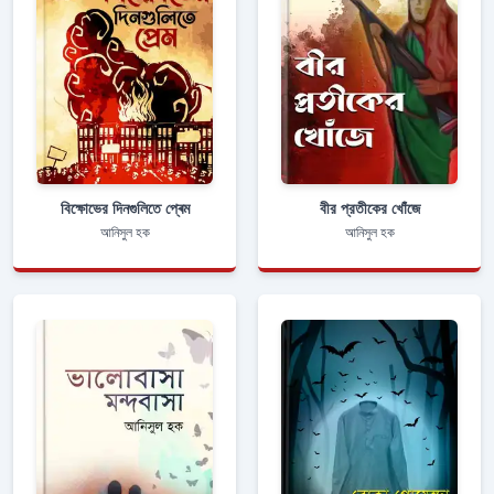
বিক্ষোভের দিনগুলিতে প্ৰেম
বীর প্রতীকের খোঁজে
আনিসুল হক
আনিসুল হক