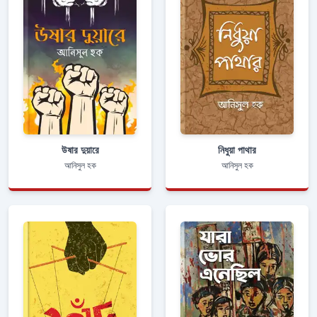
উষার দুয়ারে
নিধুয়া পাথার
আনিসুল হক
আনিসুল হক