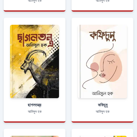
আনিসুল হক
আনিসুল হক
ছাগলতন্ত্র
কফিচুমু
আনিসুল হক
আনিসুল হক