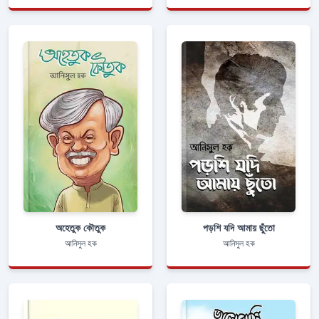
অহেতুক কৌতুক
পড়শি যদি আমায় ছুঁতো
আনিসুল হক
আনিসুল হক