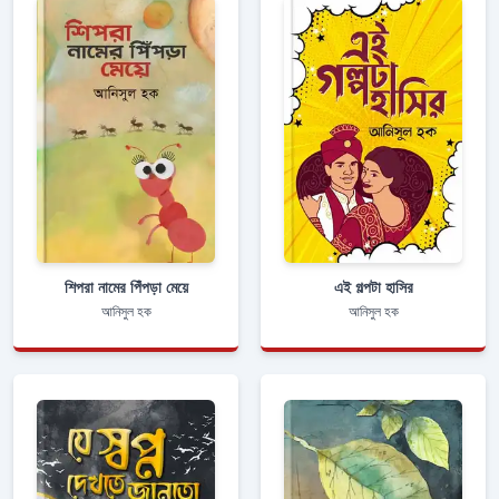
শিপরা নামের পিঁপড়া মেয়ে
এই গল্পটা হাসির
আনিসুল হক
আনিসুল হক