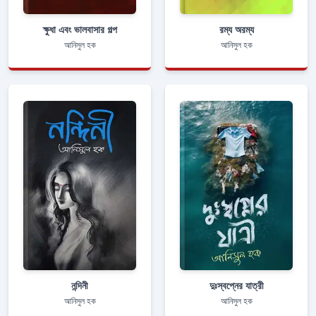
ক্ষুধা এবং ভালবাসার গল্প
রম্য অরম্য
আনিসুল হক
আনিসুল হক
নন্দিনী
দুঃস্বপ্নের যাত্রী
আনিসুল হক
আনিসুল হক