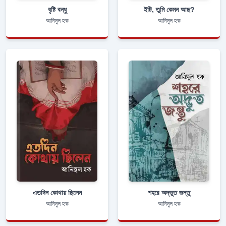
বৃষ্টি বন্ধু
ইটি, তুমি কেমন আছ?
আনিসুল হক
আনিসুল হক
এতদিন কোথায় ছিলেন
শহরে অদ্ভুত জন্তু
আনিসুল হক
আনিসুল হক