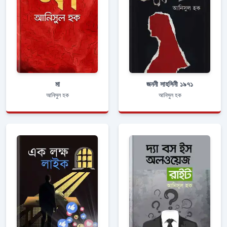
মা
জননী সাহসিনী ১৯৭১
আনিসুল হক
আনিসুল হক