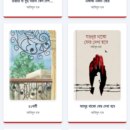
চিয়ারি বা বুদু ওঁরাও কেন দেশত্যাগ করেছিল
একাকী একটি মেয়ে
আনিসুল হক
আনিসুল হক
৫১বর্তী
যতদূর থাকো ফের দেখা হবে
আনিসুল হক
আনিসুল হক