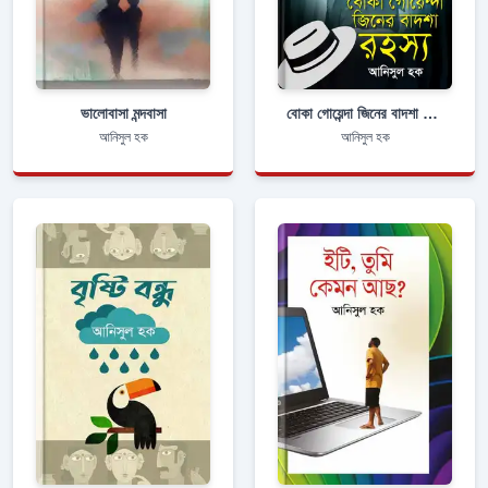
ভালোবাসা মন্দবাসা
বোকা গোয়েন্দা জিনের বাদশা রহস্য
আনিসুল হক
আনিসুল হক