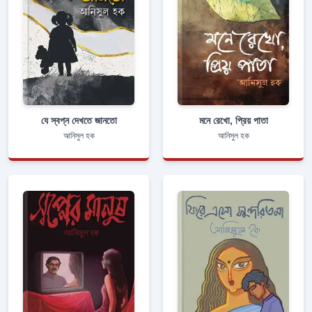
যে স্বপ্ন দেখতে জানতো
মনে রেখো, প্রিয় পাতা
আনিসুল হক
আনিসুল হক