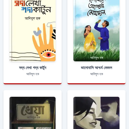
সদ্য লেখা গদ্য কার্টুন
ভালোবাসি আশ্চর্য মেঘদল
আনিসুল হক
আনিসুল হক