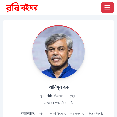
আনিসুল হক
জন্ম :
4th March
—
মৃত্যু :
লেখকের মোট বই
62
টি
বায়োগ্রাফি:
কবি, কথাসাহিত্যিক, কলামলেখক, চিত্রনাট্যকার,