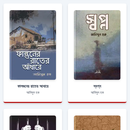
ফালগুনের রাতের আধারে
স্বপ্ন
আনিসুল হক
আনিসুল হক