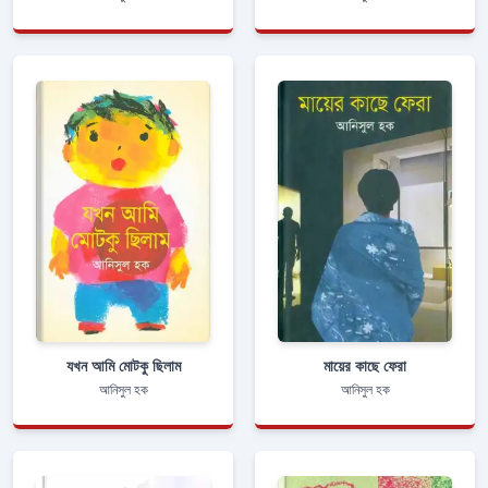
যখন আমি মোটকু ছিলাম
মায়ের কাছে ফেরা
আনিসুল হক
আনিসুল হক