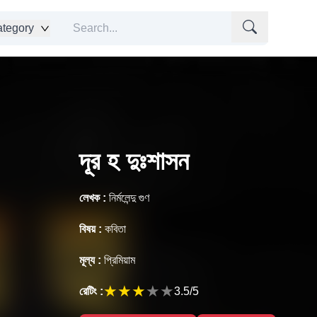
tegory
দূর হ দুঃশাসন
লেখক :
নির্মলেন্দু গুণ
বিষয় :
কবিতা
মূল্য :
প্রিমিয়াম
★
★
★
★
★
রেটিং :
3.5
/5