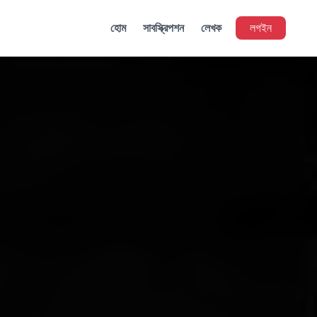
হোম
সাবস্ক্রিপশন
লেখক
লগইন