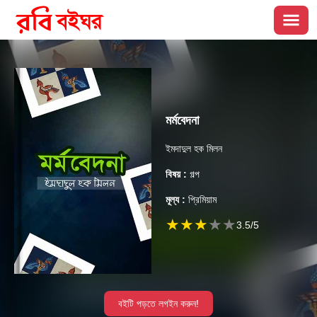
মৰ্মবেদনা
ইমদাদুল হক মিলন
বিষয় :
গল্প
মূল্য :
প্রিমিয়াম
★
★
★
★
★
3.5
/5
বইটি পড়তে লগইন করুন!