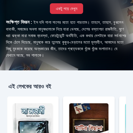
একটু পড়ে দেখুন
সংক্ষিপ্ত বিবরন :
ইস যদি শালা সাপের মতো হতে পারতাম। তাহলে, তাহলে, বুঝলেন
বাবাজী, সমাজের অবলা মানুষগুলোকে নিয়ে যারা খেলছে, দেশের বস্তাপচা রাজনীতি, ঘুণে
ধরা ঝক্কা মারা সমাজ ব্যবস্থা, ফোরটুয়েন্টি অর্থনীতি, এক কথায় দেশটাকে যারা সর্বনাশের
দিকে ঠেলে দিয়েছে, মানুষকে করে তুলেছে কুকুর-বেড়ালের মতো মূল্যহীন, আমাদের মতো
কিছু যুবককে করেছে অন্ধকারের জীব, তাদের প্ৰত্যেককে খুঁজে খুঁজে দংশাতাম। যে
যেখানে আছে, সব শালাকে।
এই লেখকের আরও বই