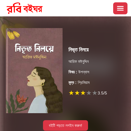
নিভৃত নিলয়ে
আরিফ মঈনুদ্দিন
বিষয় :
উপন্যাস
মূল্য :
প্রিমিয়াম
★
★
★
★
★
3.5
/5
বইটি পড়তে লগইন করুন!