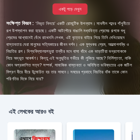
একটু পড়ে দেখুন
সংক্ষিপ্ত বিবরন :
‘নিভৃত নিলয়ে’ একটি রোমান্টিক উপন্যাস। সাবলীল শব্দের গাঁথুনীতে
গল্প উপস্থাপন করা হয়েছে। একটি আটপৌরে বাঙালি মধ্যবিত্ত প্রেমের গল্পকে শুধু
প্রেমের আখ্যানেই বেঁধে রাখেননি লেখক, এই বৃত্তের বাইরে গিয়ে তিনি দেখিয়েছেন
বাস্তবতায় ঘেরা মানুষের সত্যিকারের জীবন দর্শন। এক মুগ্ধকর প্রেম, আত্মোপলব্ধি ও
নিয়তির গল্প। বিশ্ববিদ্যালয়পড়ুয়া তন্বীর মনে বাসা বাঁধে এক ভাড়াটিয়া ভদ্রলোককে
নিয়ে অদ্ভুত আকর্ষণ। কিন্তু এই অনুভূতির গভীরে কী লুকিয়ে আছে? নির্লিপ্ততা, নাকি
কোন অপ্রকাশিত সত্য? সম্পর্ক, সামাজিক বাস্তবতা ও অনিশ্চিত ভবিষ্যতের এক জটিল
মিশ্রণ ধীরে ধীরে উন্মোচিত হয় তার সামনে। সময়ের প্রবাহে নিয়তির বাঁক তাকে কোন
পরিণতির দিকে নিয়ে যায়?
এই লেখকের আরও বই