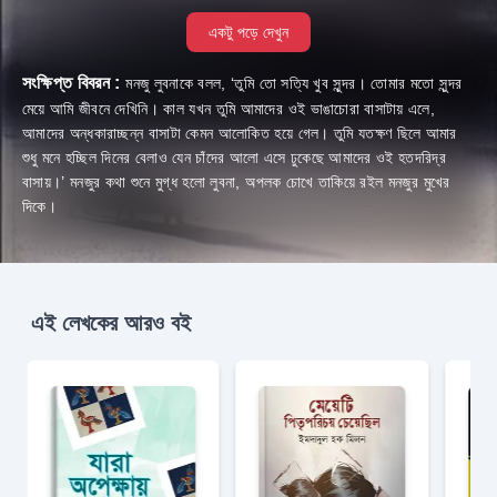
একটু পড়ে দেখুন
সংক্ষিপ্ত বিবরন :
মনজু লুবনাকে বলল, ‘তুমি তো সত্যি খুব সুন্দর। তোমার মতো সুন্দর
মেয়ে আমি জীবনে দেখিনি। কাল যখন তুমি আমাদের ওই ভাঙাচোরা বাসাটায় এলে,
আমাদের অন্ধকারাচ্ছন্ন বাসাটা কেমন আলোকিত হয়ে গেল। তুমি যতক্ষণ ছিলে আমার
শুধু মনে হচ্ছিল দিনের বেলাও যেন চাঁদের আলো এসে ঢুকেছে আমাদের ওই হতদরিদ্র
বাসায়।’ মনজুর কথা শুনে মুগ্ধ হলো লুবনা, অপলক চোখে তাকিয়ে রইল মনজুর মুখের
দিকে।
এই লেখকের আরও বই