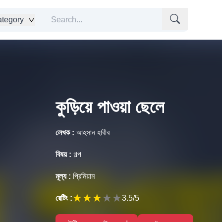
tegory
কুড়িয়ে পাওয়া ছেলে
লেখক :
আহসান হাবীব
বিষয় :
গল্প
মূল্য :
প্রিমিয়াম
★
★
★
★
★
রেটিং :
3.5
/5