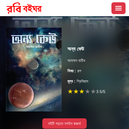
অন্য কেউ
আহসান হাবীব
বিষয় :
গল্প
মূল্য :
প্রিমিয়াম
★
★
★
★
★
3.5
/5
বইটি পড়তে লগইন করুন!