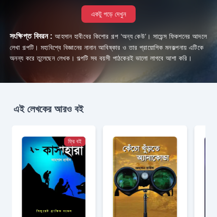
একটু পড়ে দেখুন
সংক্ষিপ্ত বিবরন :
আহসান হাবীবের কিশোর গল্প ‘অন্য কেউ’। সায়েন্স ফিকশনের আদলে
লেখা গল্পটি। মহাবিশ্বে বিজ্ঞানের নানান আবিষ্কার ও তার প্রায়োগিক মনকল্পনায় এটিকে
অনন্য করে তুলেছেন লেখক। গল্পটি সব বয়সী পাঠকেরই ভালো লাগবে আশা করি।
এই লেখকের আরও বই
ফ্রি বই