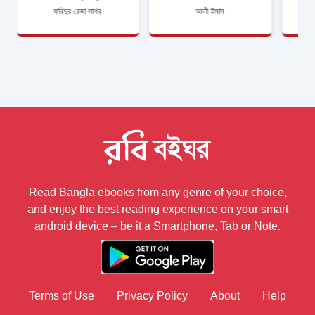
ফরিদুর রেজা সাগর
আলী ইমাম
Read Bangla ebooks from any genre of your choice,
and enjoy the best reading experience on your smart
android device – be it a Smartphone, Tab or Note.
Terms of Use
Privacy Policy
About
Help