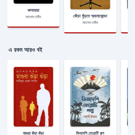
কাসাহারা
কেঁচো খুঁড়তে অ্যানাকোন্ডা
আহসান হাবীব
আহসান হাবীব
এ রকম আরও বই
মাগুরা গুঁড়া গুঁড়া
ভিনদেশি তেরােটি গল্প