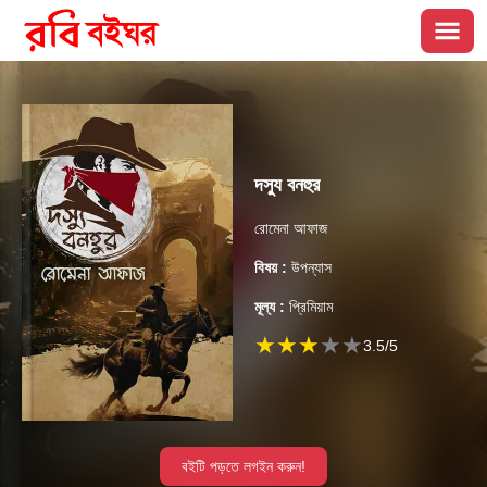
দস্যু বনহুর
রোমেনা আফাজ
বিষয় :
উপন্যাস
মূল্য :
প্রিমিয়াম
★
★
★
★
★
3.5
/5
বইটি পড়তে লগইন করুন!