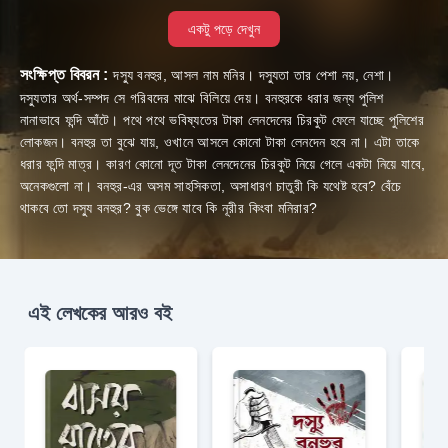
একটু পড়ে দেখুন
সংক্ষিপ্ত বিবরন :
দস্যু বনহুর, আসল নাম মনির। দস্যুতা তার পেশা নয়, নেশা।
দস্যুতার অর্থ-সম্পদ সে গরিবদের মাঝে বিলিয়ে দেয়। বনহুরকে ধরার জন্য পুলিশ
নানাভাবে ফন্দি আঁটে। পথে পথে ভবিষ্যতের টাকা লেনদেনের চিরকুট ফেলে যাচ্ছে পুলিশের
লোকজন। বনহুর তা বুঝে যায়, ওখানে আসলে কোনো টাকা লেনদেন হবে না। এটা তাকে
ধরার ফন্দি মাত্র। কারণ কোনো দূত টাকা লেনদেনের চিরকুট নিয়ে গেলে একটা নিয়ে যাবে,
অনেকগুলো না। বনহুর-এর অসম সাহসিকতা, অসাধারণ চাতুরী কি যথেষ্ট হবে? বেঁচে
থাকবে তো দস্যু বনহুর? বুক ভেঙ্গে যাবে কি নূরীর কিংবা মনিরার?
এই লেখকের আরও বই