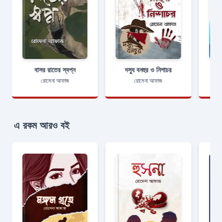
বাসর রাতের স্বপ্ন
দস্যু বনহুর ও নিশাচর
রোমেনা আফাজ
রোমেনা আফাজ
এ রকম আরও বই