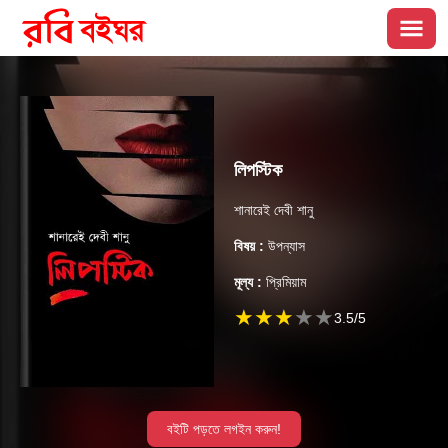
লিপস্টিক
শানারেই দেবী শানু
বিষয় :
উপন্যাস
মূল্য :
প্রিমিয়াম
★
★
★
★
★
3.5
/5
বইটি পড়তে লগইন করুন!