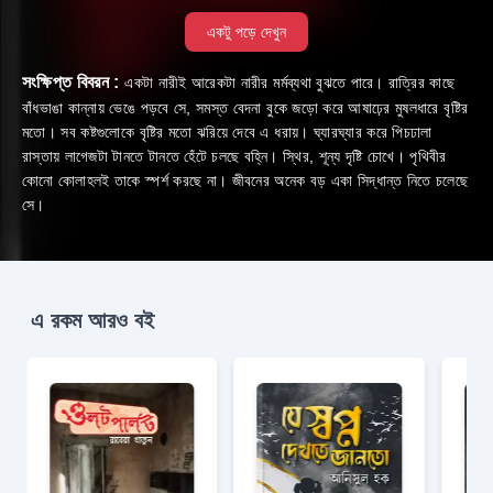
একটু পড়ে দেখুন
সংক্ষিপ্ত বিবরন :
একটা নারীই আরেকটা নারীর মর্মব্যথা বুঝতে পারে। রাত্রির কাছে
বাঁধভাঙা কান্নায় ভেঙে পড়বে সে, সমস্ত বেদনা বুকে জড়ো করে আষাঢ়ের মুষলধারে বৃষ্টির
মতো। সব কষ্টগুলোকে বৃষ্টির মতো ঝরিয়ে দেবে এ ধরায়। ঘ্যারঘ্যার করে পিচঢালা
রাস্তায় লাগেজটা টানতে টানতে হেঁটে চলছে বহ্নি। স্থির, শূন্য দৃষ্টি চোখে। পৃথিবীর
কোনো কোলাহলই তাকে স্পর্শ করছে না। জীবনের অনেক বড় একা সিদ্ধান্ত নিতে চলেছে
সে।
এ রকম আরও বই