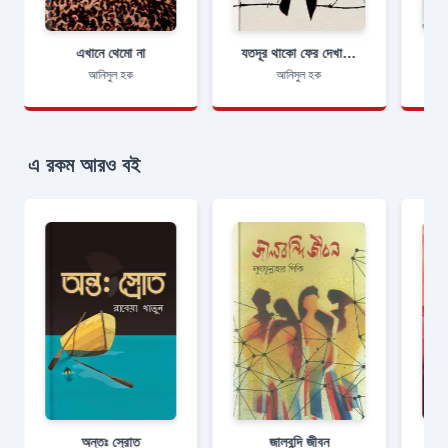
এখানে থেমো না
যতদূর থাকো ফের দেখা হবে
আনিসুল হক
আনিসুল হক
এ রকম আরও বই
অন্তঃ স্রোত
জালবন্দি জীবন