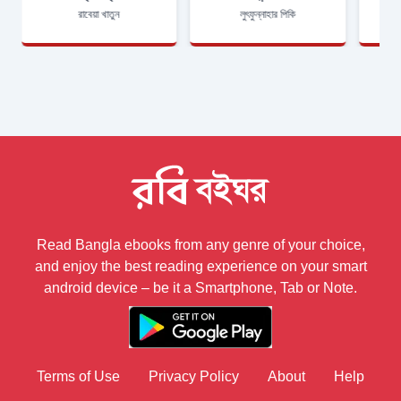
রাবেয়া খাতুন
লুৎফুন্নাহার পিকি
Read Bangla ebooks from any genre of your choice,
and enjoy the best reading experience on your smart
android device – be it a Smartphone, Tab or Note.
Terms of Use
Privacy Policy
About
Help