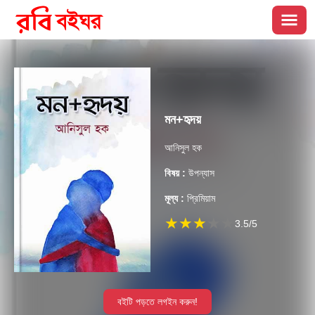
মন+হৃদয়
আনিসুল হক
বিষয় :
উপন্যাস
মূল্য :
প্রিমিয়াম
★
★
★
★
★
3.5
/5
বইটি পড়তে লগইন করুন!