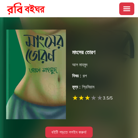
মাংসের তোরণ
আল মাহমুদ
বিষয় :
গল্প
মূল্য :
প্রিমিয়াম
★
★
★
★
★
3.5
/5
বইটি পড়তে লগইন করুন!