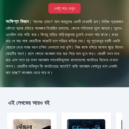
একটু পড়ে দেখুন
সংক্ষিপ্ত বিবরন :
‘মাংসের তোরণ’ আল মাহমুদের একটি দেহবাদী গল্প। দৈহিক প্রয়োজন
মেটাতে গল্পের চরিত্র আনজাম গিয়েছিল রাস্তায়, কোনো পতিতাকে তুলে আনতে। তুলেও
এনেছিল তার গাড়ি করে। কিন্তু বাড়ির গাড়িবারান্দায় ঢুকেই দেখতে পায় মা’কে। বাধ্য
হয়ে সে মার সঙ্গে মেয়েটিকে বান্ধবি বলে পরিচয় করিয়ে দেয়। হবু পুত্রবধুর বয়সী একটা
মেয়েকে দেখে সহজ সরল রশিদা বেগমতো মহা খুশি। নিজ কক্ষে বসিয়ে আলাপ জুড়ে দিলেন
মেয়েটির সংগে। রাগে ক্ষোভে আনজাম তার ঘরে গিয়ে মদে ডুবে যায়। মেয়েটি যখন তার
ঘরে এসে নগ্ন হয় তখন আনজাম নগ্ননাভিমূলকে বাংলাদেশের মানচিত্র হিসেবে দেখতে
লাগল। মেয়েটির নাভিমূল কি মানচিত্রের মতোই? নাকি আনজাম নেশাতুর বলে এমনটা
মনে হচ্ছে? আনজাম ভেবে পায় না।
এই লেখকের আরও বই