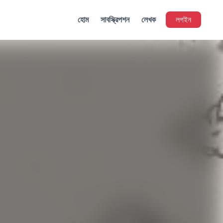
হোম
সাবস্ক্রিপশন
লেখক
লগইন