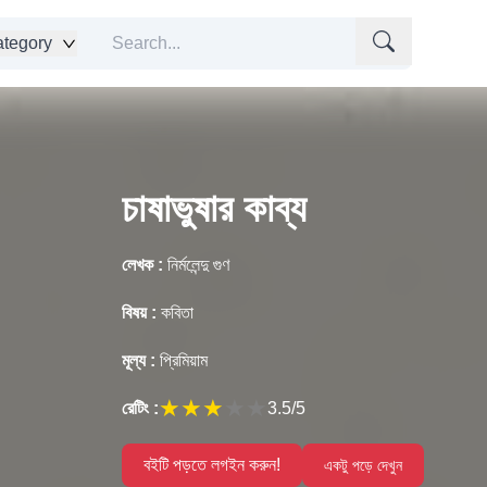
tegory
চাষাভুষার কাব্য
লেখক :
নির্মলেন্দু গুণ
বিষয় :
কবিতা
মূল্য :
প্রিমিয়াম
★
★
★
★
★
রেটিং :
3.5
/5
বইটি পড়তে লগইন করুন!
একটু পড়ে দেখুন