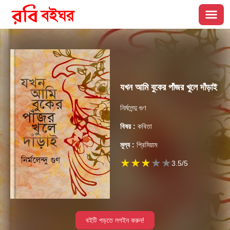
যখন আমি বুকের পাঁজর খুলে দাঁড়াই
নির্মলেন্দু গুণ
বিষয় :
কবিতা
মূল্য :
প্রিমিয়াম
★
★
★
★
★
3.5
/5
বইটি পড়তে লগইন করুন!