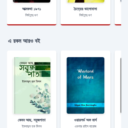
আত্মকথা ১৯৭১
চৈত্রের ভালোবাসা
নির্মলেন্দু গুণ
নির্মলেন্দু গুণ
এ রকম আরও বই
কেমন আছ, সবুজপাতা
ওয়ারলর্ড অফ মার্স
ইমদাদুল হক মিলন
এডগার রাইস বারোজ