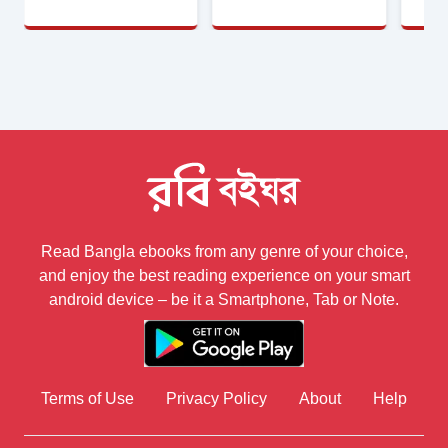
Read Bangla ebooks from any genre of your choice,
and enjoy the best reading experience on your smart
android device – be it a Smartphone, Tab or Note.
Terms of Use
Privacy Policy
About
Help