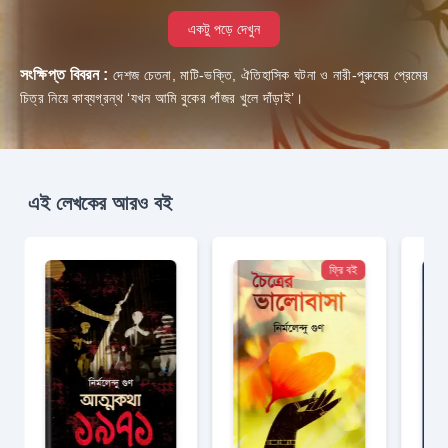
একটু পড়ে দেখুন
সংক্ষিপ্ত বিবরন :
দেশজ চেতনা, মাটি-ভক্তি, ঐতিহাসিক ঘটনা ও নারী-পুরুষের প্রেমের
চিত্র নিয়ে কাব্যগ্রন্থ ‘যখন আমি বুকের পাঁজর খুলে দাঁড়াই’।
এই লেখকের আরও বই
ফ্রি বই