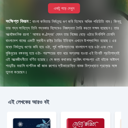
একটু পড়ে দেখুন
সংক্ষিপ্ত বিবরন :
বাংলা কবিতায় নির্মলেন্দু গুণ কবি হিসেবে অধিক পরিচিতি নাম। কিন্তু
তার গদ্য সাহিত্যে তিনি গদ্যকার হিসেবেও নিজস্বতা তৈরি করতে সক্ষম হয়েছেন। তার
আত্মজৈবনিক রচনা ‘ আমার কণ্ঠস্বর’ যেমন তার নিজের বেড়ে ওঠার দিনলিপি তেমনি
বাংলাদেশ নামের একটি স্বাধীন রাষ্ট্র তৈরির ইতিহাস এখানে উপস্থাপিত হয়েছে। এর
মধ্যে নির্মলেন্দু গুণের কবি হয়ে ওঠা, পূর্ব পাকিস্তানের বাংলাদেশ হয়ে ওঠা এবং শেখ
মুজিবুরের বঙ্গবন্ধু হয়ে ওঠা- পরস্পরের হাত ধরে অগ্রসর হওয়া এই তিনটি প্রতিপাদ্যই
এই আত্মজীবনীতে বর্ণিত হয়েছে। সে জন্য কথাকার সুরজিৎ দাশগুপ্ত এই বইকে অষ্টাদশ
শতাব্দীর ফরাসি দার্শনিক জাঁ জাক রুশোর স্বীকারোক্তি নামক বিশ্বখ্যাত গ্রন্থের সঙ্গে
তুলনা করেছেন।
এই লেখকের আরও বই