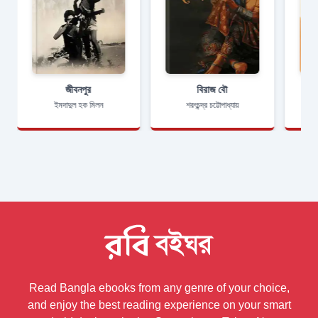
জীবনপুর
বিরাজ বৌ
ইমদাদুল হক মিলন
শরৎচন্দ্র চট্টোপাধ্যায়
Read Bangla ebooks from any genre of your choice,
and enjoy the best reading experience on your smart