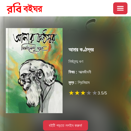
আমার কণ্ঠস্বর
নির্মলেন্দু গুণ
বিষয় :
আত্মজীবনী
মূল্য :
প্রিমিয়াম
★
★
★
★
★
3.5
/5
বইটি পড়তে লগইন করুন!