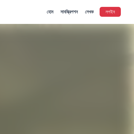
হোম
সাবস্ক্রিপশন
লেখক
লগইন