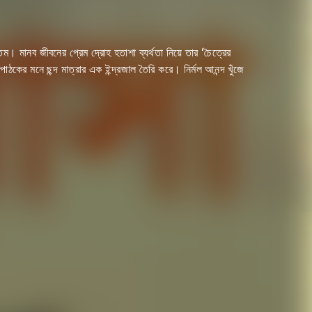
্যতম। মানব জীবনের প্রেম দ্রোহ হতাশা ব্যর্থতা নিয়ে তার ‘চৈত্রের
াঠকের মনে ছন্দ মাত্রার এক ইন্দ্রজাল তৈরি করে। নির্মল আনন্দ খুঁজে