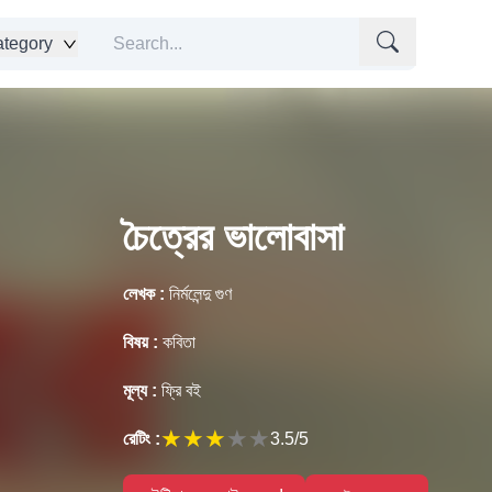
tegory
চৈত্রের ভালোবাসা
লেখক :
নির্মলেন্দু গুণ
বিষয় :
কবিতা
মূল্য :
ফ্রি বই
★
★
★
★
★
রেটিং :
3.5
/5