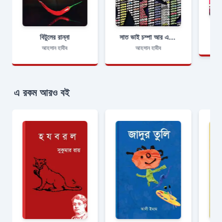
বিটুলের রান্না
সাত ভাই চম্পা আর এক বােন পারুলের নতুন গল্প
আহসান হাবীব
আহসান হাবীব
এ রকম আরও বই