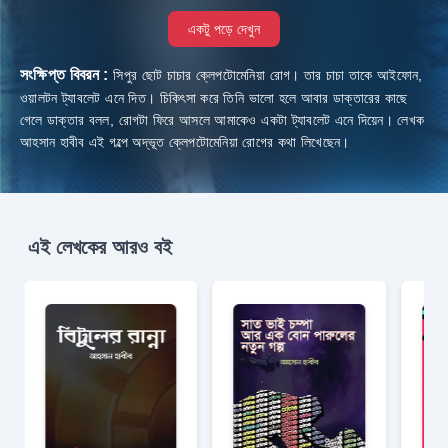
একটু পড়ে দেখুন
সংক্ষিপ্ত বিবরন :
সিপুর ছোট চাচার ক্লেপটোমেনিয়া রোগ। তার চাচা তাকে আইফোন,
ওয়ালটন ট্যাবলেট এনে দিত। চিকিৎসা করে তিনি ভালো হলে আবার ডাক্তারের কাছে
গেলে ডাক্তার বলল, রোগটা ফিরে আসলে আমাকেও একটা ট্যাবলেট এনে দিয়েন। লেখক
আহসান হাবীব এই গল্পে অদ্ভূত ক্লেপটোমেনিয়া রোগের কথা লিখেছেন।
এই লেখকের আরও বই