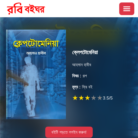
ক্লেপটোমেনিয়া
আহসান হাবীব
বিষয় :
গল্প
মূল্য :
ফ্রি বই
★
★
★
★
★
3.5
/5
বইটি পড়তে লগইন করুন!