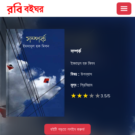
সম্পর্ক
ইমদাদুল হক মিলন
বিষয় :
উপন্যাস
মূল্য :
প্রিমিয়াম
★
★
★
★
★
3.5
/5
বইটি পড়তে লগইন করুন!