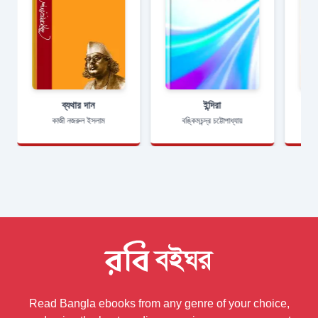
ব্যথার দান
ইন্দিরা
কাজী নজরুল ইসলাম
বঙ্কিমচন্দ্র চট্টোপাধ্যায়
Read Bangla ebooks from any genre of your choice,