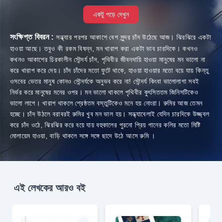
একটু পড়ে দেখুন
সংক্ষিপ্ত বিবরন :
সন্ধ্যার পরপর আকাশে বেশ সুন্দর চাঁদ উঠেছে আজ। ঝিরঝিরে একটা
হাওয়া আছে। তবুও কী রকম বিষন্ন, মন খারাপ করা একটা ভাব চারদিকে। কখনও
কখনও আকাশের চিরকালীন সৌন্দর্য চাঁদ, পৃথিবীর জীবনদায়ি হাওয়া মানুষের মন ভালো না
করে খারাপ করে দেয়। চাঁদ চাঁদের মতো ফুটে থাকে, হাওয়া হাওয়ার মতো বয়ে যায় কিন্তু
ওসবের ভেতর মানুষ কোনও সৌন্দর্যকে অনুভব করে না! সৌন্দর্য কিংবা ভালোলাগা সবই
নির্ভর করে মানুষের মনের ওপর। মন ভালো থাকলে পৃথিবীর কুৎসিততম জিনিসটিকেও
ভালো লাগে। খারাপ থাকলে শ্রেষ্ঠতম বস্তুটিকেও মনে হয় নোংরা। রুমির আজ তেমন
হচ্ছে। চাঁদ উঠলে বরাবরই রুমির খুব মন ভাল হয়। সন্ধ্যাবেলাই যেদিন চারদিকে উজ্জ্বল
করে চাঁদ ওঠে, ঝিরঝির করে বয়ে যায় বহুকালের পুরনো প্রিয় গানের কলির মতো মিষ্টি
মোলায়েম হাওয়া, বাড়ি থাকলে সঙ্গে সঙ্গে ছাদে উঠে আসে রুমি ।
এই লেখকের আরও বই