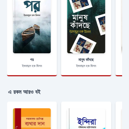
পর
মানুষ কাঁদছে
ইমদাদুল হক মিলন
ইমদাদুল হক মিলন
এ রকম আরও বই