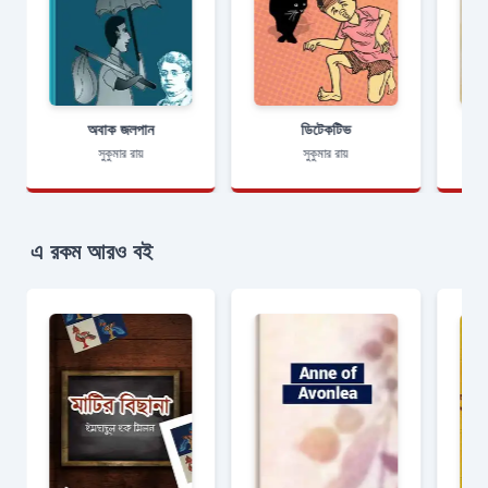
অবাক জলপান
ডিটেকটিভ
সুকুমার রায়
সুকুমার রায়
এ রকম আরও বই