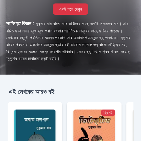
একটু পড়ে দেখুন
সংক্ষিপ্ত বিবরন :
সুকুমার রায় বাংলা ভাষাভাষীদের কাছে একটি বিস্ময়কর নাম। তার
রচিত ছড়া সবার মুখে মুখে গ্রাম বাংলার প্রান্তিক মানুষের কাছে ছড়িয়ে পড়েছে।
লেখকের বহুমুখী প্রতিভার অনন্য প্রকাশ তার অসাধারণ ননসেন্স ছড়াগুলোতে। সুকুমার
রায়ের প্রথম ও একমাত্র ননসেন্স ছড়ার বই আবোল তাবোল শুধু বাংলা সাহিত্যে নয়,
বিশ্বসাহিত্যের অঙ্গনে নিজস্ব জায়গার দাবিদার। সেসব ছড়া থেকে প্রকাশ করা হয়েছে
‘সুকুমার রায়ের নির্বাচিত ছড়া’ বইটি।
এই লেখকের আরও বই
ফ্রি বই